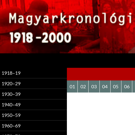
Keresés
1918–19
1920–29
01
02
03
04
05
06
1930–39
1940–49
1950–59
1960–69