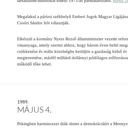
társadalom-tudósokat elítélő 1973-as párthatározatot.
május 2
Megalakul a párizsi székhelyű Emberi Jogok Magyar Ligájána
Csoóri Sándor írót választják.
Elkészül a kormány Nyers Rezső államminiszter vezette refo
vitaanyaga, amely szerint ahhoz, hogy három éven belül megá
csökkenése és reális közelségbe kerüljön a gazdaság külső é
megteremtése, másfél milliárd dollárnyi pótlólagos erőforrásr
működő tőke lehet.
1989.
MÁJUS 4.
Pekingben h
armincezer diák tüntet a demokráciáért
a Mennyei