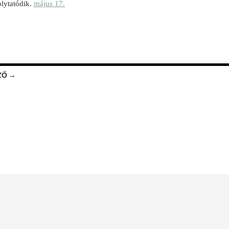
lytatódik.
május 17.
ZŐ →