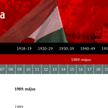
KILÉPÉS A TARTALOMBA
1918–19
1920–29
1930–39
1940–49
195
1989. május
07
08
09
10
11
12
13
14
15
16
17
18
1
1989. május
1989.