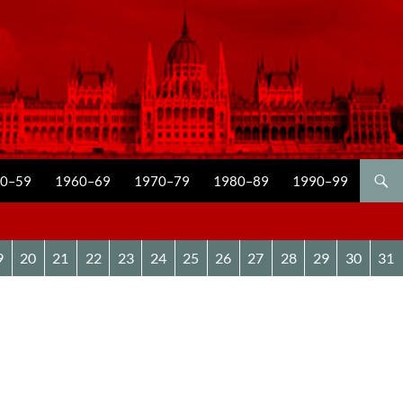
0–59
1960–69
1970–79
1980–89
1990–99
9
20
21
22
23
24
25
26
27
28
29
30
31