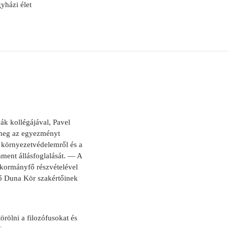
yházi élet
ák kollégájával, Pavel
 meg az egyezményt
 környezetvédelemről és a
ament állásfoglalását. — A
kormányfő részvételével
ző Duna Kör szakértőinek
rölni a filozófusokat és