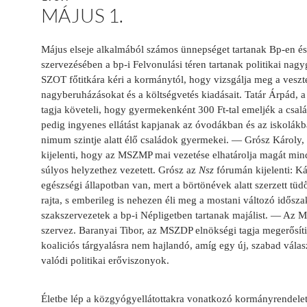
MÁJUS 1.
Május elseje alkalmából számos ünnepséget tartanak Bp-en é
szervezésében a bp-i Felvonulási téren tartanak politikai nag
SZOT főtitkára kéri a kor­mánytól, hogy vizsgálja meg a veszt
nagyberuházásokat és a költség­vetés kiadásait. Tatár Árpád, 
tagja követeli, hogy gyermekenként 300 Ft-tal emeljék a csalá
pedig ingyenes ellátást kapjanak az óvodákban és az iskolákb
nimum szintje alatt élő családok gyermekei. — Grósz Károly,
kijelenti, hogy az MSZMP mai vezetése elhatárolja magát mindat
súlyos helyzethez vezetett. Grósz az
Nsz
fórumán kijelenti: Ká
egészségi állapotban van, mert a börtönévek alatt szerzett tüd
rajta, s emberileg is nehezen éli meg a mostani változó idősz
szakszervezetek a bp-i Népligetben tartanak majálist. — Az
szervez. Baranyai Tibor, az MSZDP elnökségi tagja megerősíti
koaliciós tárgyalásra nem hajlandó, amíg egy új, szabad válas
valódi politikai erőviszonyok.
Életbe lép a közgyógyellátottakra vonatkozó kormányrendelet