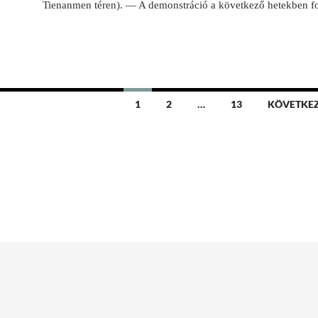
Tienanmen téren).
— A demonstráció a következő hetekben fo
1
2
…
13
KÖVETKE