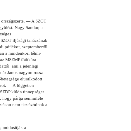
s országszerte. — A SZOT
ygyűlést. Nagy Sándor, a
eséges
a SZOT ifjúsági tanácsának
di pótlékot, szeptembertől
an a mindenkori létmi­
 az MSZMP főtitkára
tól, ami a je­lenlegi
­dár János nagyon rossz
őbeteg­sége eluralkodott
akot. — A független
 MSZDP külön ünnepséget
, hogy pártja semmiféle
ztáson nem tisztázód­nak a
; módosítják a