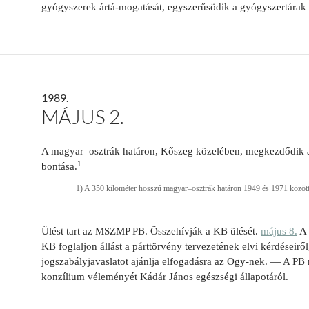
gyógyszerek ártá-mogatását, egyszerűsödik a gyógyszertárak 
1989.
MÁJUS 2.
A magyar–osztrák határon, Kőszeg közelében, megkezdődik a
1
bontása.
1) A 350 kilométer hosszú magyar–osztrák határon 1949 és 1971 között te
Ülést tart az MSZMP PB. Összehívják a KB ülését.
május 8.
A 
KB foglaljon állást a párttörvény tervezetének elvi kérdéseiről
jogszabályjavaslatot
ajánlja
elfogadásra az Ogy-nek. — A PB m
konzílium véleményét Kádár János egészségi állapotáról.