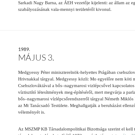
Sarkadi Nagy Barna, az ÁEH vezetője kijelenti: az állam az eg
szabályozásának vala-mennyi területéről kivonul.
1989.
MÁJUS 3.
Medgyessy Péter miniszterelnök-helyettes Prágában csehszlov
Hrivnakkal
tárgyal. Medgyessy közli: Mo egyelőre nem köti
Csehszlovákiával a bős–nagymarosi vizlépcsővel kapcsolatos
víztisztító létesítmények meg-építéséről, mert megvárja a parl
bős–nagymarosi vízlépcsőrendszerről tárgyal Németh Miklós 
az Mt Tanácsadó Testülete. Meghallgatják a beruházást ellen
véleményét is.
Az MSZMP KB Társadalompolitikai Bizottsága szerint el kell tö