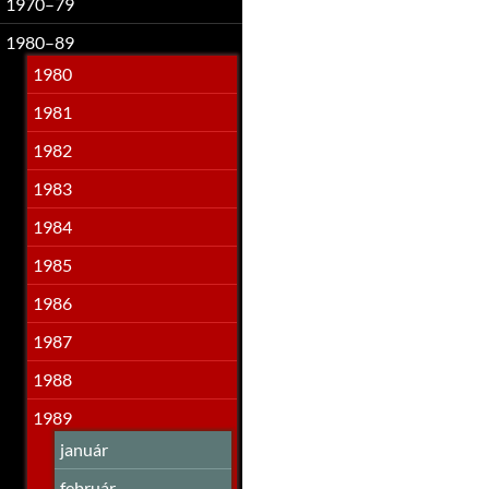
1970–79
1980–89
1980
1981
1982
1983
1984
1985
1986
1987
1988
1989
január
február