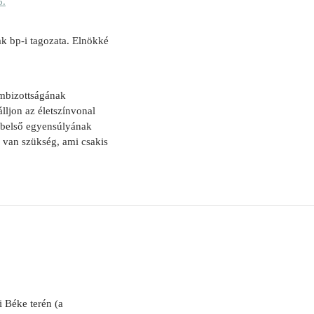
6.
k bp-i tagozata. Elnökké
rmbizottságának
lljon az életszínvonal
s belső egyensúlyának
a van szükség, ami csakis
 Béke terén (a