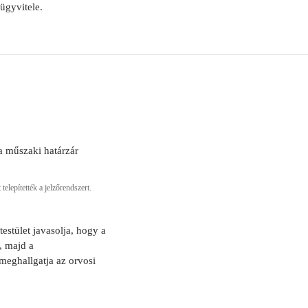
ügyvitele.
 műszaki határzár
lepítették a jelzőrendszert.
testület javasolja, hogy a
, majd a
eghallgatja az orvosi