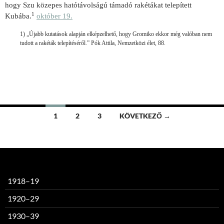
hogy Szu közepes hatótávolságú támadó rakétákat telepített
1
Kubába.
október 19.
1) „Újabb kutatások alapján elképzelhető, hogy Gromiko ekkor még valóban nem
tudott a rakéták telepítéséről.” Pók Attila, Nemzetközi élet, 88.
Bejegyzések
1
2
3
KÖVETKEZŐ →
navigációja
1918–19
1920–29
1930–39