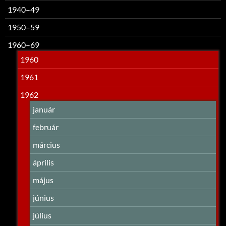
1940–49
1950–59
1960–69
1960
1961
1962
január
február
március
április
május
június
július