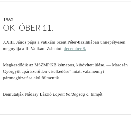
1962.
OKTÓBER 11.
XXIII. János pápa a vatikáni Szent Péter-bazilikában ünnepélyesen
megnyitja a II. Vatikáni Zsinatot.
december 8.
Megkezdődik az MSZMP KB kétnapos, kibővített ülése. — Marosán
Györgyöt „pártszerűtlen viselkedése” miatt valamennyi
pártmegbízatása alól fölmentik.
Bemutatják Nádasy László
Lopott boldogság
c. filmjét.