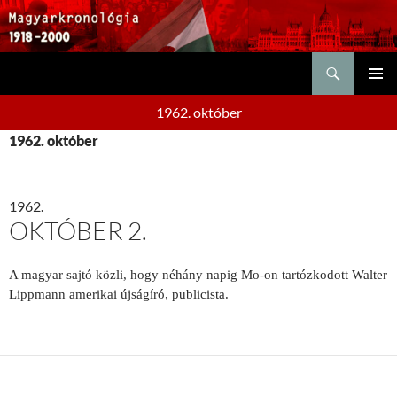
Keresés
KILÉPÉS
ELSŐDL
A
1962. október
MENÜ
TARTALOMBA
1962. október
1962.
OKTÓBER 2.
A magyar sajtó közli, hogy néhány napig Mo-on tartózkodott Walter
Lippmann amerikai újságíró, publicista.