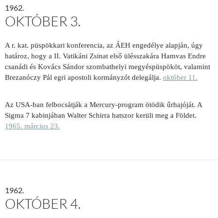
1962.
OKTÓBER 3.
A r. kat. püspökkari konferencia, az ÁEH engedélye alapján, úgy
határoz, hogy a II. Vatikáni Zsinat első ülésszakára Hamvas Endre
csanádi és Kovács Sándor szombathelyi megyéspüspököt, valamint
Brezanóczy Pál egri apostoli kormányzót delegálja.
október 11.
Az USA-ban felbocsátják a Mercury-program ötödik űrhajóját. A
Sigma 7 kabinjában Walter Schirra hatszor kerüli meg a Földet.
1965. március 23.
1962.
OKTÓBER 4.