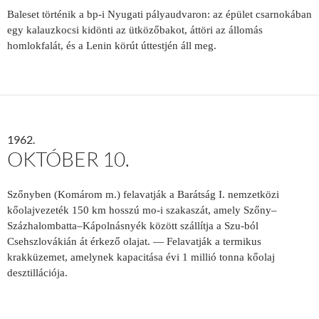
Baleset történik a bp-i Nyugati pályaudvaron: az épület csarnokában
egy kalauzkocsi kidönti az ütközőbakot, áttöri az állomás
homlokfalát, és a Lenin körút úttestjén áll meg.
1962.
OKTÓBER 10.
Szőnyben (Komárom m.) felavatják a Barátság I. nemzetközi
kőolajvezeték 150 km hosszú mo-i szakaszát, amely Szőny–
Százhalombatta–Kápolnásnyék között szállítja a Szu-ból
Csehszlovákián át érkező olajat. — Felavatják a termikus
krakküzemet, amelynek kapacitása évi 1 millió tonna kőolaj
desztillációja.