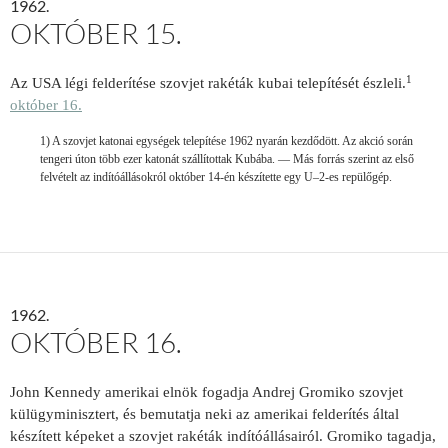
1962.
OKTÓBER 15.
1
Az USA légi felderítése szovjet rakéták kubai telepítését észleli.
október 16.
1) A szovjet katonai egységek telepítése 1962 nyarán kezdődött. Az akció során
tengeri úton több ezer katonát szállítottak Kubába. — Más forrás szerint az első
felvételt az indítóállásokról október 14-én készítette egy U–2-es repülőgép.
1962.
OKTÓBER 16.
John Kennedy amerikai elnök fogadja Andrej Gromiko szovjet
külügyminisztert, és bemutatja neki az amerikai felderítés által
készített képeket a szovjet rakéták indítóállásairól. Gromiko tagadja,