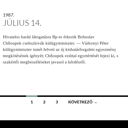
1987.
JÚLIUS 14.
Hivatalos baráti látogatásra Bp-re érkezik Bohuslav
Ch
ň
oupek csehszlovák külügyminiszter. —
Várkonyi Péter
külügyminiszter ismét felveti az új kishatárforgalmi egyezmény
megkötésének igényét; Chňoupek ezúttal egyetértését fejezi ki, s
szakértői megbeszéléseket javasol a kérdésről.
Bejegyzések
1
2
3
KÖVETKEZŐ →
navigációja