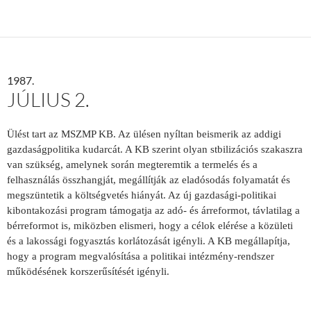
1987.
JÚLIUS 2.
Ülést tart az MSZMP KB. Az ülésen nyíltan beismerik az addigi
gazdaságpolitika kudarcát. A KB szerint olyan stbilizációs szakaszra
van szükség, amelynek során megteremtik a termelés és a
felhasználás összhangját, megállítják az eladósodás folyamatát és
megszüntetik a költségvetés hiányát. Az új gazdasági-politikai
kibontakozási program támogatja az adó- és árreformot, távlatilag a
bérreformot is, miközben elismeri, hogy a célok elérése a közületi
és a lakossági fogyasztás korlátozását igényli. A KB megállapítja,
hogy a program megvalósítása a politikai intézmény-rendszer
működésének korszerűsítését igényli.