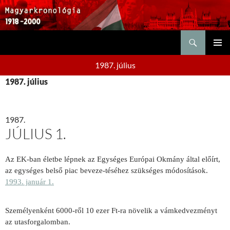
Keresés
KILÉPÉS
ELSŐDL
A
1987. július
MENÜ
TARTALOMBA
1987. július
1987.
JÚLIUS 1.
Az EK-ban életbe lépnek az Egységes Európai Okmány által előírt,
az egységes belső piac beveze-téséhez szükséges
módosítások.
1993. január 1.
Személyenként 6000-ről 10 ezer Ft-ra növelik a vámkedvezményt
az utasforgalomban.