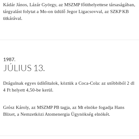
Kádár János, Lázár György, az MSZMP főtithelyettese társaságában,
tárgyalást folytat a Mo-on üdülő Jegor Ligacsovval, az SZKP KB
titkárával.
1987.
JÚLIUS 13.
Drágulnak egyes üdítőitalok, köztük a Coca-Cola: az utóbbiból 2 dl
4 Ft helyett 4,50-be kerül.
Grósz Károly, az MSZMP PB tagja, az Mt elnöke fogadja Hans
Blixet, a Nemzetközi Atomenergia Ügynökség elnökét.