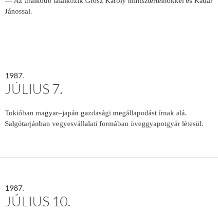
— Az uralkodó találkozik Grósz Károly minisztertelnökkel és Kádár
Jánossal.
1987.
JÚLIUS 7.
Tokióban magyar–japán gazdasági megállapodást írnak alá.
Salgótarjánban vegyesvállalati formában üveggyapotgyár létesül.
1987.
JÚLIUS 10.