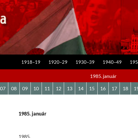
KILÉPÉS A TARTALOMBA
1918–19
1920–29
1930–39
1940–49
195
1985. január
07
08
09
10
11
12
13
14
15
16
17
18
1
1985. január
1985.