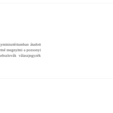
yminisztériumban átadott
retné megnyitni a pozsonyi
ehszlovák válaszjegyzék