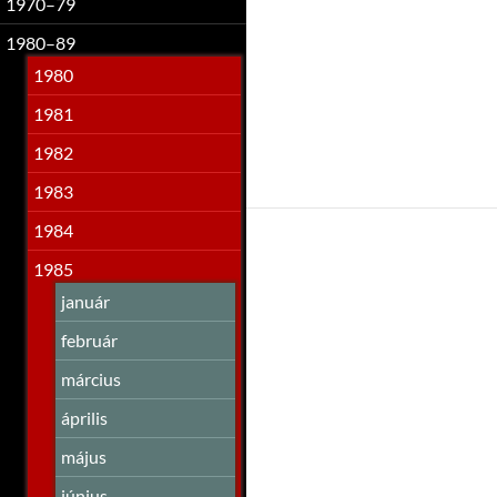
1970–79
1980–89
1980
1981
1982
1983
1984
1985
január
február
március
április
május
június