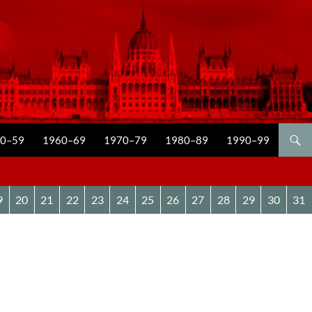
0–59
1960–69
1970–79
1980–89
1990–99
9
20
21
22
23
24
25
26
27
28
29
30
31