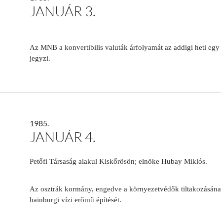
JANUÁR 3.
Az MNB a konvertibilis valuták árfolyamát az addigi heti egy
jegyzi.
1985.
JANUÁR 4.
Petőfi Társaság alakul Kiskőrösön; elnöke Hubay Miklós.
Az osztrák kormány, engedve a környezetvédők tiltakozásának
hainburgi vízi erőmű építését.