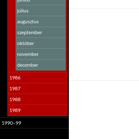
július
augusztus
szeptember
október
november
december
1986
1987
1988
1989
1990–99