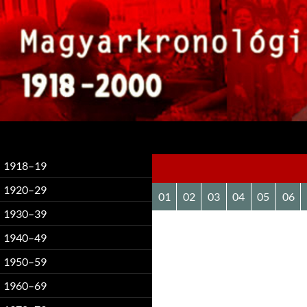
Keresés
1918–19
1920–29
01
02
03
04
05
06
1930–39
1940–49
1950–59
1960–69