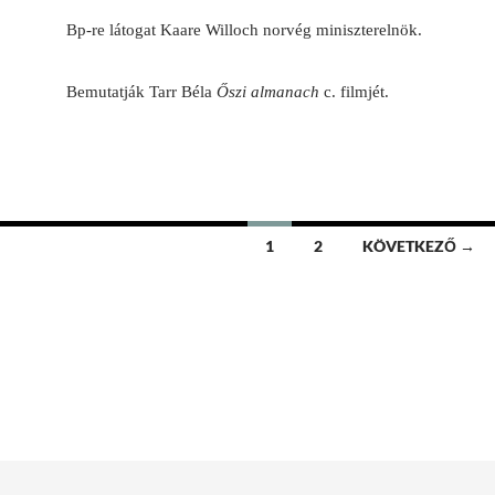
Bp-re látogat Kaare Willoch norvég miniszterelnök.
Bemutatják Tarr Béla
Őszi almanach
c. filmjét.
1
2
KÖVETKEZŐ →