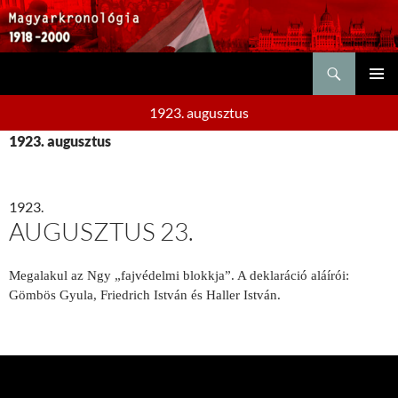
Keresés
KILÉPÉS
ELSŐDL
A
1923. augusztus
MENÜ
TARTALOMBA
1923. augusztus
1923.
AUGUSZTUS 23.
Megalakul az Ngy „fajvédelmi blokkja”. A deklaráció aláírói:
Gömbös Gyula, Friedrich Ist­ván és Haller István.