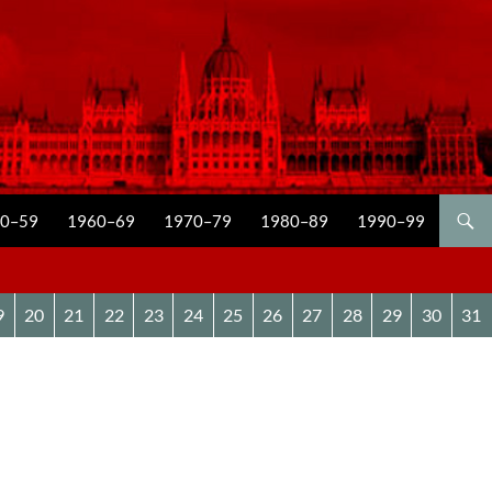
0–59
1960–69
1970–79
1980–89
1990–99
9
20
21
22
23
24
25
26
27
28
29
30
31