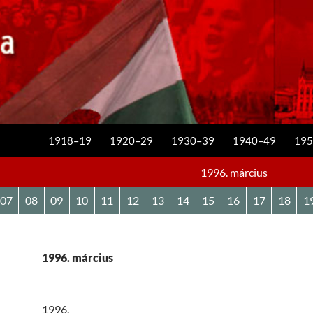
KILÉPÉS A TARTALOMBA
1918–19
1920–29
1930–39
1940–49
195
1996. március
07
08
09
10
11
12
13
14
15
16
17
18
1
1996. március
1996.