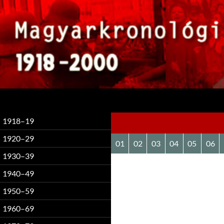
Keresés
1918–19
1920–29
01
02
03
04
05
06
1930–39
1940–49
1950–59
1960–69