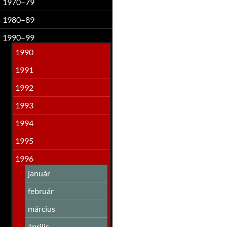
1970–79
1980–89
1990–99
1990
1991
1992
1993
1994
1995
1996
január
február
március
április