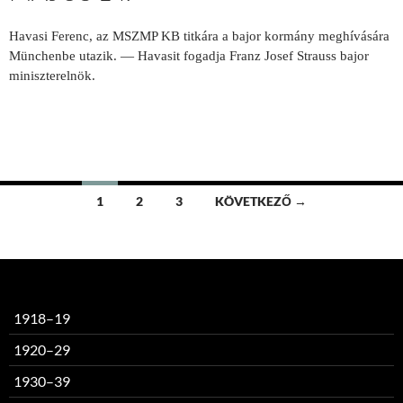
Havasi Ferenc, az MSZMP KB titkára a bajor kormány meghívására
Münchenbe utazik. — Havasit fogadja Franz Josef Strauss bajor
miniszterelnök.
Bejegyzések
1
2
3
KÖVETKEZŐ →
navigációja
1918–19
1920–29
1930–39