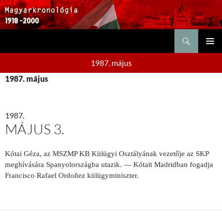
Keresés
KILÉPÉS
ELSŐDL
A
1987. május
MENÜ
TARTALOMBA
1987. május
1987.
MÁJUS 3.
Kótai Géza, az MSZMP KB Külügyi Osztályának vezetője az SKP
meghívására Spanyolországba utazik. — Kótait Madridban fogadja
Francisco Rafael Ordoñez külügyminiszter.