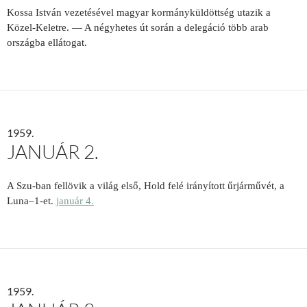
Kossa István vezetésével magyar kormányküldöttség utazik a
Közel-Keletre. — A négyhetes út során a delegáció több arab
országba ellátogat.
1959.
JANUÁR 2.
A Szu-ban fellövik a világ első, Hold felé irányított űrjárművét, a
Luna–1-et.
január 4.
1959.