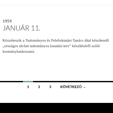
1959.
JANUÁR 11.
Közzéteszik a Tudományos és Felsőoktatási Tanács által készítendő
„országos távlati tudományos kutatási terv” készítéséről szóló
kormányhatározatot.
Bejegyzések
1
2
3
KÖVETKEZŐ →
navigációja