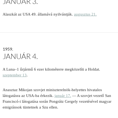
JANUÁR 3.
Alaszkát az USA 49. államává nyilvántják.
augusztus 21.
1959.
JANUÁR 4.
A Luna–1 űrjármű 6 ezer kilométerre megközelíti a Holdat.
szeptember 13
.
Anasztaz Mikojan szovjet miniszterelnök-helyettes hivatalos
látogatásra az USA-ba érkezik.
január 17.
— A szovjet vezető San
Franciscó-i látogatása során Pongrátz Gergely vezetésével magyar
emigránsok tüntetnek a Szu ellen.