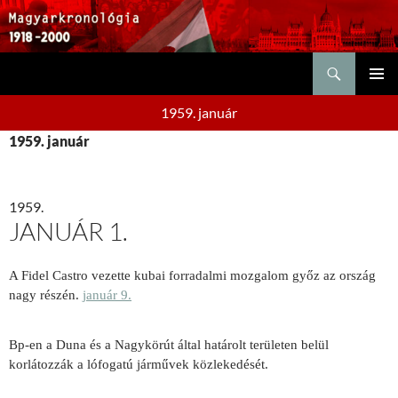
Keresés
KILÉPÉS
ELSŐDL
A
1959. január
MENÜ
TARTALOMBA
1959. január
1959.
JANUÁR 1.
A Fidel Castro vezette kubai forradalmi mozgalom győz az ország
nagy részén.
január 9.
Bp-en a Duna és a Nagykörút által határolt területen belül
korlátozzák a lófogatú járművek közlekedését.