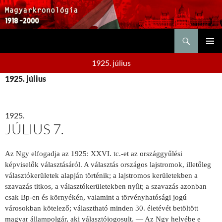
Keresés
KILÉPÉS
ELSŐDL
A
1925. július
MENÜ
TARTALOMBA
1925. július
1925.
JÚLIUS 7.
Az Ngy elfogadja az 1925: XXVI. tc.-et az ország­gyűlési
képviselők választásáról. A választás orszá­gos lajstromok, illetőleg
választókerületek alapján történik; a lajstromos kerületek­ben a
szavazás titkos, a választókerüle­tekben nyílt; a szavazás azonban
csak Bp-en és környékén, valamint a törvényhatósági jogú
városokban köte­lező; választható minden 30. életévét betöltött
magyar állampolgár, aki vá­lasztójogosult. — Az Ngy helyébe e