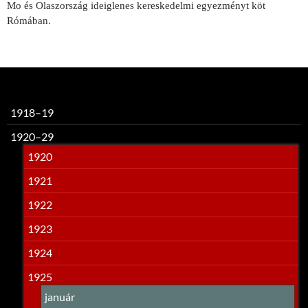
Mo és Olaszország ideiglenes kereskedelmi egyezményt köt
Rómában.
1918–19
1920–29
1920
1921
1922
1923
1924
1925
január