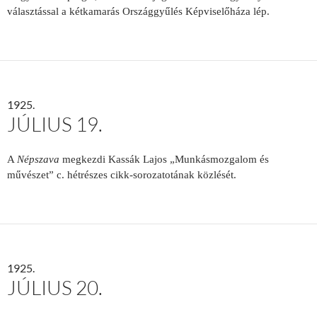
választással a kétkamarás Országgyűlés Képviselőháza lép.
1925.
JÚLIUS 19.
A
Népsza­va
megkezdi
Kassák Lajos „
Mun­kásmozgalom és
művészet”
c. hétré­szes cikk-sorozatotának közlését.
1925.
JÚLIUS 20.