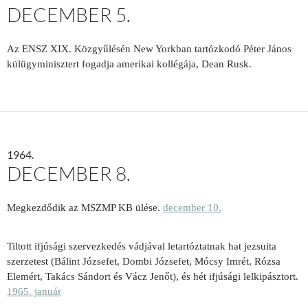
DECEMBER 5.
Az ENSZ XIX. Közgyűlésén New Yorkban tartózkodó Péter János
külügyminisztert fogadja amerikai kollégája, Dean Rusk.
1964.
DECEMBER 8.
Megkezdődik az MSZMP KB ülése.
december 10.
Tiltott ifjúsági szervezkedés vádjával letartóztatnak hat jezsuita
szerzetest (Bálint Józsefet, Dombi Józsefet, Mócsy Imrét, Rózsa
Elemért, Takács Sándort és Vácz Jenőt), és hét ifjúsági lelkipásztort.
1965. január