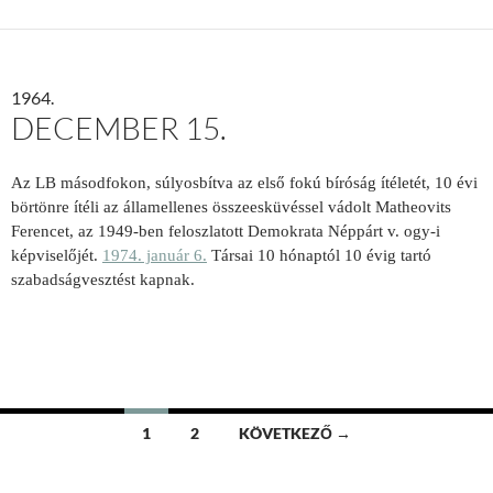
1964.
DECEMBER 15.
Az LB másodfokon, súlyosbítva az első fokú bíróság ítéletét, 10 évi
börtönre ítéli az államellenes összeesküvéssel vádolt Matheovits
Ferencet, az 1949-ben feloszlatott Demokrata Néppárt v. ogy-i
képviselőjét.
1974. január 6.
Társai 10 hónaptól 10 évig tartó
szabadságvesztést kapnak.
Bejegyzések
1
2
KÖVETKEZŐ →
navigációja