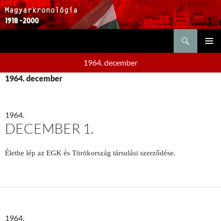
Keresés
KILÉPÉS
ELSŐDL
A
1964. december
MENÜ
TARTALOMBA
1964. december
1964.
DECEMBER 1.
Életbe lép az EGK és Törökország társulási szerződése.
1964.