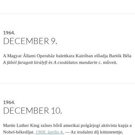
1964.
DECEMBER 9.
A Magyar Állami Operaház balettkara Kairóban előadja Bartók Béla
A fából faragott királyfi
és
A csodálatos mandarin
c. műveit.
1964.
DECEMBER 10.
Martin Luther King színes bőrű amerikai polgárjogi aktivista kapja a
Nobel-békedíjat.
1968. április 4.
— Az irodalmi díj kitüntetettje,