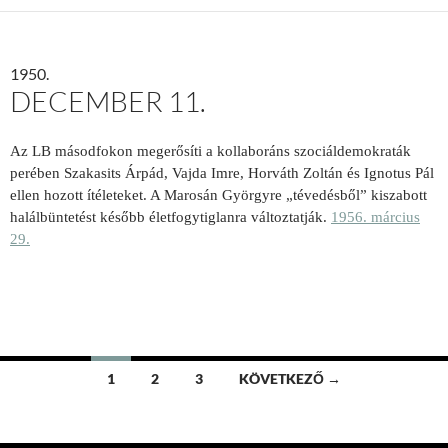
1950.
DECEMBER 11.
Az LB másodfokon megerősíti a kollaboráns szociáldemokraták
perében Szakasits Árpád, Vajda Imre, Horváth Zoltán és Ignotus Pál
ellen hozott ítéleteket. A Marosán Györgyre „tévedésből” kiszabott
halálbüntetést később életfogytiglanra változtatják.
1956. március
29.
Bejegyzések
1
2
3
KÖVETKEZŐ →
navigációja