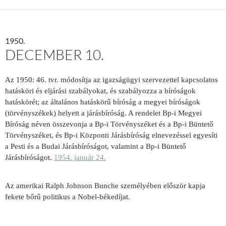
1950.
DECEMBER 10.
Az 1950: 46. tvr. módosítja az igazságügyi szervezettel kapcsolatos
hatásköri és eljárási szabályokat, és szabályozza a bíróságok
hatáskörét; az általános hatáskörű bíróság a megyei bíróságok
(törvényszékek) helyett a járásbíróság. A rendelet Bp-i Megyei
Bíróság néven összevonja a Bp-i Törvényszéket és a Bp-i Büntető
Törvényszéket, és Bp-i Központi Járásbíróság elnevezéssel egyesíti
a Pesti és a Budai Járásbíróságot, valamint a Bp-i Büntető
Járásbíróságot.
1954. január 24.
Az amerikai Ralph Johnson Bunche személyében először kapja
fekete bőrű politikus a Nobel-békedíjat.