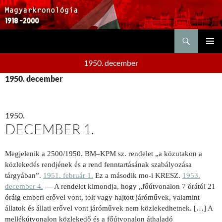
Keresés
KILÉPÉS
ELSŐDL
A
1950. december
MENÜ
TARTALOMBA
1950. december
1950.
DECEMBER 1.
Megjelenik a 2500/1950. BM–KPM sz. rendelet „a közutakon a
közlekedés rendjének és a rend fenntartásának szabályozása
tárgyában”.
1951. február 1.
Ez a második mo-i KRESZ.
1953.
december 4.
— A rendelet kimondja, hogy „főútvonalon 7 órától 21
óráig emberi erővel vont, tolt vagy hajtott járóművek, valamint
állatok és állati erővel vont járóművek nem közlekedhetnek. […] A
mellékútvonalon közlekedő és a főútvonalon áthaladó