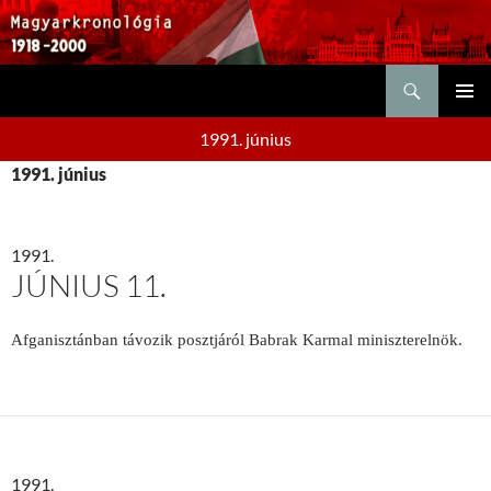
Keresés
KILÉPÉS
ELSŐDL
A
1991. június
MENÜ
TARTALOMBA
1991. június
1991.
JÚNIUS 11.
Afganisztánban távozik posztjáról Babrak Karmal miniszterelnök.
1991.