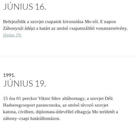
JÚNIUS 16.
Befejeződik a szovjet csapatok kivonulása Mo-ról. E napon
Záhonynál átlépi a határt az utolsó csapatszállító vonatszerelvény.
június 19.
1991.
JÚNIUS 19.
15 óra 01 perckor Viktor Silov altábornagy, a szovjet Déli
Hadseregcsoport parancsnoka, a
z utolsó távozó szovjet
katona, civilben, diplomata-útlevéllel elhagyja Mo területét a
záhony–csapi határállomáson.