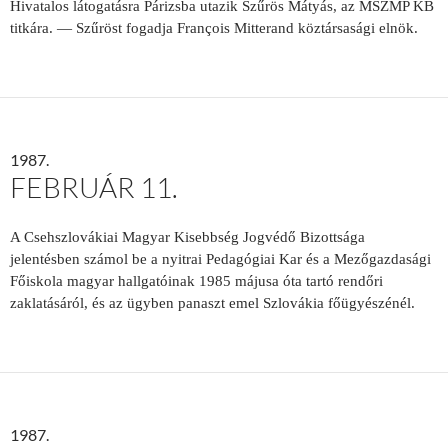
Hivatalos látogatásra Párizsba utazik Szűrös Mátyás, az MSZMP KB
titkára. — Szűröst fogadja François Mitterand köztársasági elnök.
1987.
FEBRUÁR 11.
A Csehszlovákiai Magyar Kisebbség Jogvédő Bizottsága
jelentésben számol be a nyitrai Pedagógiai Kar és a Mezőgazdasági
Főiskola magyar hallgatóinak 1985 májusa óta tartó rendőri
zaklatásáról, és az ügyben panaszt emel Szlovákia főügyészénél.
1987.