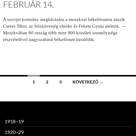
FEBRUÁR 14.
A szovjet kormány meghívására a moszkvai békefórumra utazik
Cseres Tibor, az Írószövetség elnöke és Fekete Gyula alelnök. —
Moszkvában 80 ország több mint 900 közéleti személyisége
részvételével nagyszabású békefórum kezdődik.
Bejegyzések
1
2
3
KÖVETKEZŐ →
navigációja
1918–19
1920–29