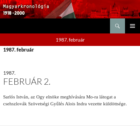
Keresés
KILÉPÉS
ELSŐDL
A
1987. február
MENÜ
TARTALOMBA
1987. február
1987.
FEBRUÁR 2.
Sarlós István, az Ogy elnöke meghívására Mo-ra látogat a
csehszlovák Szövetségi Gyűlés Alois Indra vezette küldöttsége.