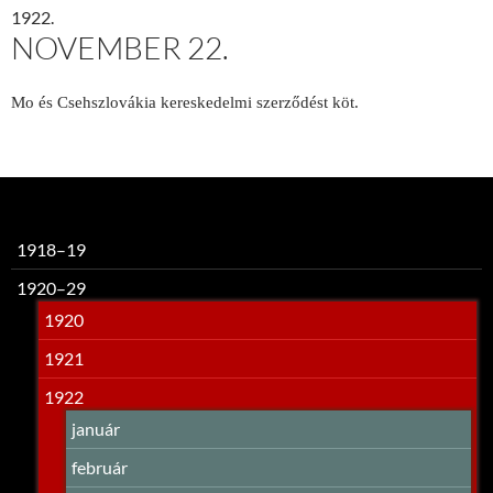
1922.
NOVEMBER 22.
Mo és Csehszlová­kia kereskedelmi szerződést köt.
1918–19
1920–29
1920
1921
1922
január
február