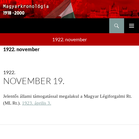
Keresés
KILÉPÉS
ELSŐDL
A
1922. november
MENÜ
TARTALOMBA
1922. november
1922.
NOVEMBER 19.
Jelentős állami támogatással megalakul a Magyar Légiforgalmi Rt.
(ML Rt.).
1923. április 3.