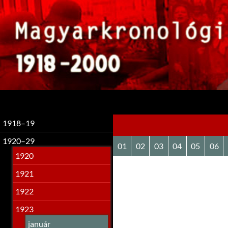
Keresés
1918–19
1920–29
01
02
03
04
05
06
1920
1921
1922
1923
január