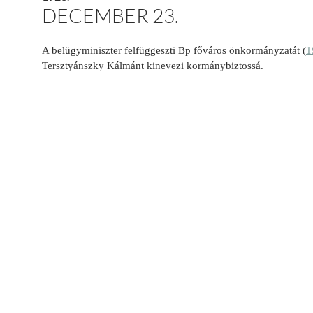
DECEMBER 23.
A belügyminiszter felfüggesz­ti Bp főváros önkormányzatát (
1
Tersztyánszky Kálmánt kinevezi kormány­biztossá.