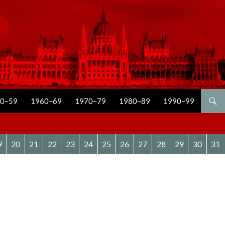
0–59
1960–69
1970–79
1980–89
1990–99
9
20
21
22
23
24
25
26
27
28
29
30
31