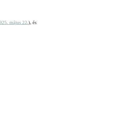
925. május 22.
), és