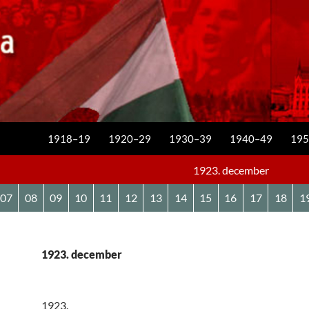
KILÉPÉS A TARTALOMBA
1918–19
1920–29
1930–39
1940–49
195
1923. december
07
08
09
10
11
12
13
14
15
16
17
18
1
1923. december
1923.