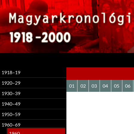
Keresés
1918–19
1920–29
01
02
03
04
05
06
1930–39
1940–49
1950–59
1960–69
1960