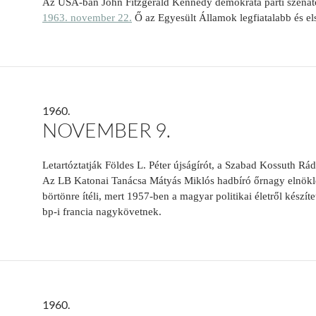
Az USA-ban John Fitzgerald Kennedy demokrata párti szenáto
1963. november 22.
Ő az Egyesült Államok legfiatalabb és el
1960.
NOVEMBER 9.
Letartóztatják Földes L. Péter újságírót, a Szabad Kossuth Rád
Az LB Katonai Tanácsa Mátyás Miklós hadbíró őrnagy elnökl
börtönre ítéli, mert 1957-ben a magyar politikai életről készí
bp-i francia nagykövetnek.
1960.