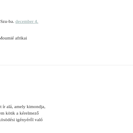
a Szu-ba.
december 4.
 Moumié afrikai
 ír alá, amely kimondja,
nem kötik a kérelmező
kösödési igényéről való