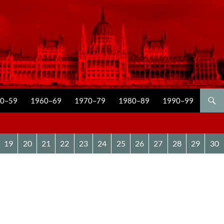
0–59
1960–69
1970–79
1980–89
1990–99
19
20
21
22
23
24
25
26
27
28
29
30