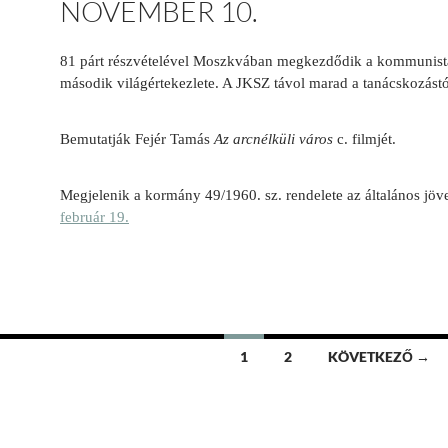
NOVEMBER 10.
81 párt részvételével Moszkvában megkezdődik a kommunist
második világértekezlete. A JKSZ távol marad a tanácskozást
Bemutatják Fejér Tamás
Az arcnélküli város
c. filmjét.
Megjelenik a kormány 49/1960. sz. rendelete az általános jö
február 19.
1
2
KÖVETKEZŐ →