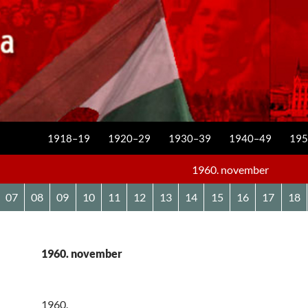
KILÉPÉS A TARTALOMBA
1918–19
1920–29
1930–39
1940–49
195
1960. november
07
08
09
10
11
12
13
14
15
16
17
18
1960. november
1960.