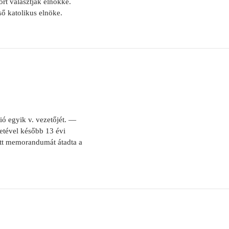
rt választják elnökké.
ső katolikus elnöke.
ió egyik v. vezetőjét. —
etével később 13 évi
tett memorandumát átadta a