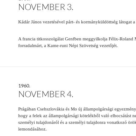
NOVEMBER 3.
Kádár János vezetésével párt- és kormányküldöttség látogat 
A francia titkosszolgálat Genfben meggyilkolja Félix-Roland
forradalmárt, a Kame-runi Népi Szövetség vezetőjét.
1960.
NOVEMBER 4.
Prágában Csehszlovákia és Mo új állampolgársági egyezményt
hogy a felek az állampolgársági kötelékből való elbocsátást 
személyi tulajdonáról és a személyi tulajdonra vonatkozó örö
lemondásához.