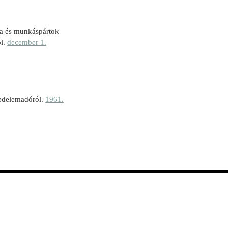
a és munkáspártok
ól.
december 1.
vedelemadóról.
1961.