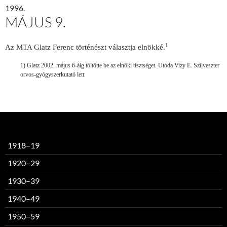
1996.
MÁJUS 9.
1
Az MTA Glatz Ferenc történészt választja elnökké.
1) Glatz 2002. május 6-áig töltötte be az elnöki tisztséget. Utóda Vizy E. Szilveszter
orvos-gyógyszerkutató lett.
1918–19
1920–29
1930–39
1940–49
1950–59