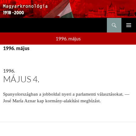
Keresés
KILÉPÉS
ELSŐDL
A
1996. május
MENÜ
TARTALOMBA
1996. május
1996.
MÁJUS 4.
Spanyolországban a jobboldal nyeri a parlamenti választásokat. —
José María Aznar kap kormány-alakítási megbízást.