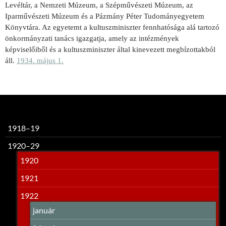
Levéltár, a Nemzeti Múzeum, a Szép­művészeti Múzeum, az
Iparművészeti Múzeum és a Pázmány Péter Tudo­mányegyetem
Könyvtára. Az egyetemt a kultuszmi­niszter fennhatósága alá tartozó
önkormányzati tanács igazgatja, amely az intéz­mények
képviselőiből és a kultuszmi­niszter által kinevezett megbízottakból
áll.
1934. május 1.
1918–19
1920–29
1920
1921
1922
január