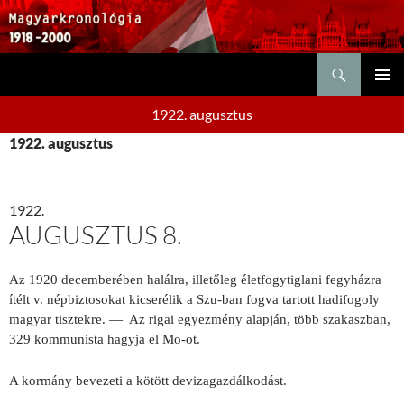
Keresés
KILÉPÉS
ELSŐDL
A
1922. augusztus
MENÜ
TARTALOMBA
1922. augusztus
1922.
AUGUSZTUS 8.
Az 1920 decemberében halálra, illetőleg életfogytiglani fegyházra
ítélt v. népbiztosokat kicserélik a Szu-ban fogva tartott hadifogoly
magyar tisztekre. —
Az rigai egyezmény alapján, több sza­kaszban,
329 kommunista hagyja el Mo-ot.
A
kormány bevezeti a kötött devizagazdálkodást.