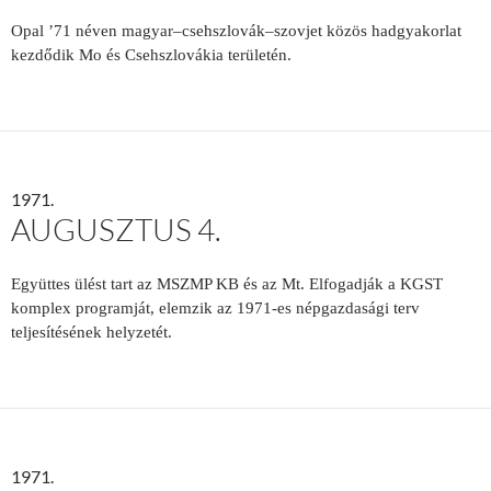
Opal ’71 néven magyar–csehszlovák–szovjet közös hadgyakorlat
kezdődik Mo és Csehszlovákia területén.
1971.
AUGUSZTUS 4.
E
gyüttes ülést tart az MSZMP KB és az Mt. Elfogadják a KGST
komplex programját, elemzik az 1971-­es népgazdasági terv
teljesítésének helyzetét.
1971.