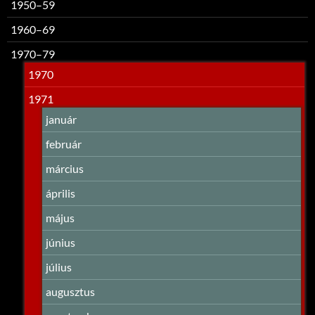
1950–59
1960–69
1970–79
1970
1971
január
február
március
április
május
június
július
augusztus