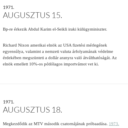
1971.
AUGUSZTUS 15.
Bp-re érkezik Abdul Karim el-Seikli iraki külügyminiszter.
Richard Nixon amerikai elnök az USA fizetési mérlegének
egyensúlya, valamint a nemzeti valuta árfolyamának védelme
érdekében megszünteti a dollár aranyra való átválthatóságát. Az
elnök emellett 10%-os pótlólagos importvámot vet ki.
1971.
AUGUSZTUS 18.
Megkezdődik az MTV második csatornájának próbaadása.
1973.