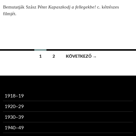
Bemutatják Szász Péter
Kapaszkodj a fellegekbe!
c. kétrészes
filmjét.
Bejegyzések
1
2
KÖVETKEZŐ →
navigációja
1918–19
1920–29
1930–39
1940–49