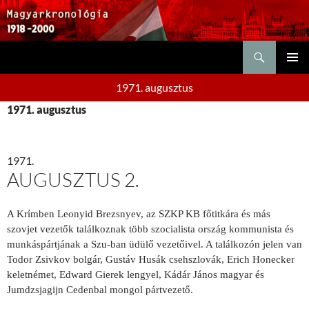
Keresés
KILÉPÉS
ELSŐDL
A
1971. augusztus
MENÜ
TARTALOMBA
1971. augusztus
1971.
AUGUSZTUS 2.
A Krímben Leonyid Brezsnyev, az SZKP KB főtitkára és más
szovjet vezetők találkoznak több szocialista ország kommunista és
munkáspártjának a Szu-ban üdülő vezetőivel. A találkozón jelen van
Todor Zsivkov bolgár, Gustáv Husák csehszlovák, Erich Honecker
keletnémet, Edward Gierek lengyel, Kádár János magyar és
Jumdzsjagijn Cedenbal mongol pártvezető.