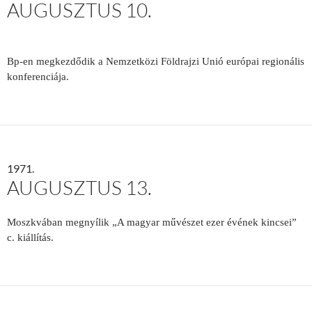
AUGUSZTUS 10.
Bp-en megkezdődik a Nemzetközi Föld­rajzi Unió európai regionális
kon­ferenciája.
1971.
AUGUSZTUS 13.
Moszkvában megnyílik „A magyar művészet ezer évének kincsei”
c. kiállítás.