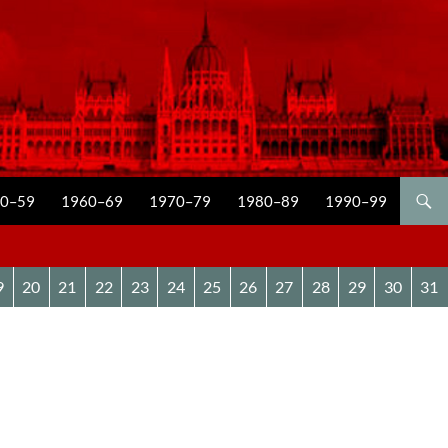
0–59
1960–69
1970–79
1980–89
1990–99
9
20
21
22
23
24
25
26
27
28
29
30
31