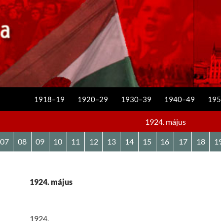
KILÉPÉS A TARTALOMBA
1918–19
1920–29
1930–39
1940–49
195
1924. május
07
08
09
10
11
12
13
14
15
16
17
18
1
1924. május
1924.