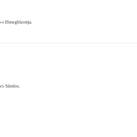
i főmegbí­zottja.
cs Sándor,