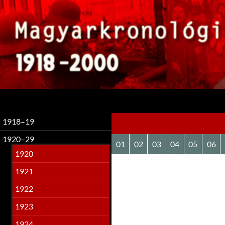
Keresés
1918–19
1920–29
01
02
03
04
05
06
1920
1921
1922
1923
1924