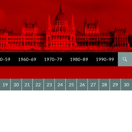
0–59
1960–69
1970–79
1980–89
1990–99
19
20
21
22
23
24
25
26
27
28
29
30