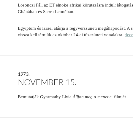
Losonczi Pál, az ET elnöke afrikai körutazásra indul: látogatás
Ghánában és Sierra Leonéban.
Egyiptom és Izrael aláírja a fegyverszüneti megállapodást. A 
vissza kell térniük az október 24-ei tűzszüneti vonalakra.
dec
1973.
NOVEMBER 15.
Bemutatják Gyarmathy Lívia
Álljon meg a menet
c. filmjét.