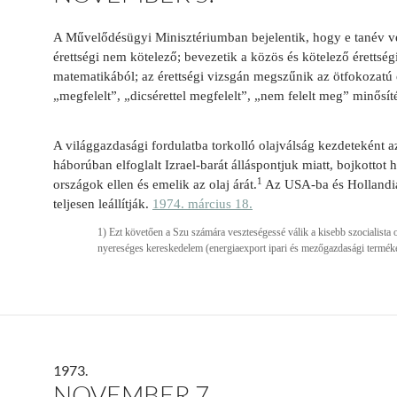
A Művelődésügyi Minisztériumban bejelentik, hogy e tanév vé
érettségi nem kötelező; bevezetik a közös és kötelező érettségi-
matematikából; az érettségi vizsgán megszűnik az ötfokozatú é
„megfelelt”, „dicsérettel megfelelt”, „nem felelt meg” minősít
A világgazdasági fordulatba torkolló olajválság kezdeteként a
háborúban elfoglalt Izrael-barát álláspontjuk miatt, bojkottot h
1
országok ellen és emelik az olaj árát.
Az USA-ba és Hollandiáb
teljesen leállítják.
1974. március 18.
1) Ezt követően a Szu számára veszteségessé válik a kisebb szocialista o
nyereséges kereskedelem (energiaexport ipari és mezőgazdasági terméke
1973.
NOVEMBER 7.