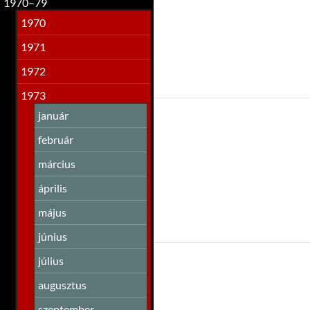
1970–79
1970
1971
1972
1973
január
február
március
április
május
június
július
augusztus
szeptember