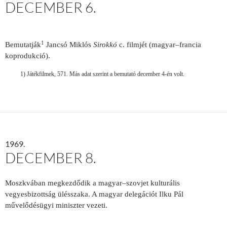
DECEMBER 6.
1
Bemutatják
Jancsó Miklós
Sirokkó
c. filmjét (magyar–francia
koprodukció).
1) Játékfilmek, 571. Más adat szerint a bemutató december 4-én volt.
1969.
DECEMBER 8.
Moszkvában megkezdődik a magyar–szovjet kulturális
vegyesbizottság ülésszaka. A magyar delegációt Ilku Pál
művelődésügyi miniszter vezeti.