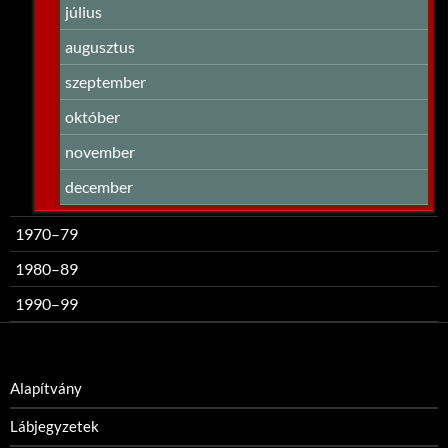
július
augusztus
szeptember
október
november
december
1970–79
1980–89
1990–99
Alapítvány
Lábjegyzetek