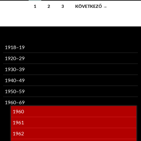
Bejegyzések
1
2
3
KÖVETKEZŐ →
navigációja
1918–19
1920–29
1930–39
1940–49
1950–59
1960–69
1960
1961
1962