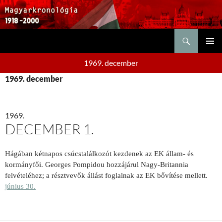
Keresés
KILÉPÉS
ELSŐDL
A
1969. december
MENÜ
TARTALOMBA
1969. december
1969.
DECEMBER 1.
Hágában kétnapos csúcstalálkozót kezdenek az EK állam- és
kormányfői. Georges Pompidou hozzájárul Nagy-Britannia
felvételéhez; a résztvevők állást foglalnak az EK bővítése mellett.
június 30.