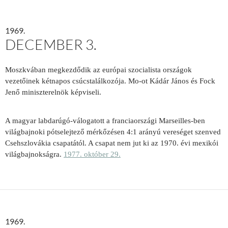
1969.
DECEMBER 3.
Moszkvában megkezdődik az európai szocialista országok
vezetőinek kétnapos csúcstalálkozója. Mo-ot Kádár János és Fock
Jenő miniszterelnök képviseli.
A magyar labdarúgó-válogatott a franciaországi Marseilles-ben
világbajnoki pótselejtező mérkőzésen 4:1 arányú vereséget szenved
Csehszlovákia csapatától. A csapat nem jut ki az 1970. évi mexikói
világbajnokságra.
1977. október 29.
1969.