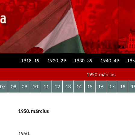
KILÉPÉS A TARTALOMBA
1918–19
1920–29
1930–39
1940–49
195
1950. március
07
08
09
10
11
12
13
14
15
16
17
18
1
1950. március
1950.