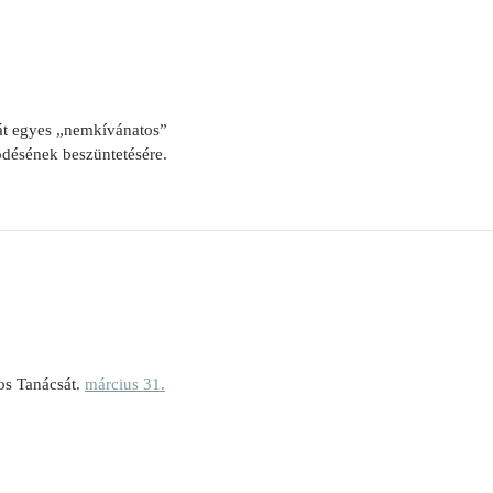
át egyes „nemkívánatos”
ödésének beszüntetésére.
os Tanácsát.
március 31.