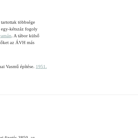
tartottak többsége
ső egy-kétszáz fogoly
lyamán
. A tábor külső
yelőket az ÁVH más
ai Vasmű építése.
1951.
ri fizetés 3850, az