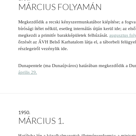
MÁRCIUS FOLYAMÁN
Megkezdődik a recski kényszermunkatábor kiépítése; a fogva 
bírósági ítélet nélkül, esetleg internálás útján kerül ide; az el
megkezdi a primitív barakképületek felhúzását.
augusztus fo
őrzését az ÁVH Belső Karhatalom látja el, a táborbeli felüg
részlegeiről vezénylik ide.
Dunapentele (ma Dunaújváros) határában megkezdődik a Dun
április 29.
1950.
MÁRCIUS 1.
Hatályba lép a közalkalmazottak illetményreformja; a miniszte