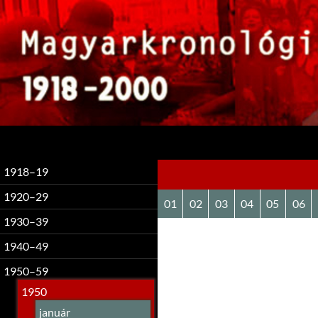
Keresés
1918–19
1920–29
01
02
03
04
05
06
1930–39
1940–49
1950–59
1950
január