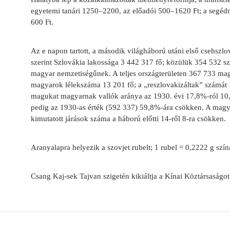
egyetemi tanári 1250–2200, az előadói 500–1620 Ft; a segéd
600 Ft.
Az e napon tartott, a második világháború utáni első csehszlo
szerint Szlovákia lakossága 3 442 317 fő; közülük 354 532 s
magyar nemzetiségűnek. A teljes országterületen 367 733 mag
magyarok lélekszáma 13 201 fő; a „reszlovakizáltak” számát 
magukat magyarnak vallók aránya az 1930. évi 17,8%-ról 10
pedig az 1930-as érték (592 337) 59,8%-ára csökken. A mag
kimutatott járások száma a háború előtti 14-ről 8-ra csökken.
Aranyalapra helyezik a szovjet rubelt; 1 rubel = 0,2222 g szín
Csang Kaj-sek Tajvan szigetén kikiáltja a Kínai Köztársaságot