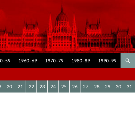
0–59
1960–69
1970–79
1980–89
1990–99
9
20
21
22
23
24
25
26
27
28
29
30
31