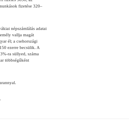
munkások fizetése 320–
vákiai népszámlálás adatai
zemély vallja magát
yar él; a csehországi
150 ezerre becsülik. A
,3%-ra süllyed, száma
yar többségűként
arannyal.
.