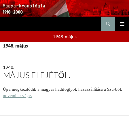
Keresés
KILÉPÉS
ELSŐDL
A
1948. május
MENÜ
TARTALOMBA
1948. május
1948.
MÁJUS ELEJÉTŐL.
Újra megkezdődik a magyar hadifoglyok hazaszállítása a Szu-ból.
november vége.