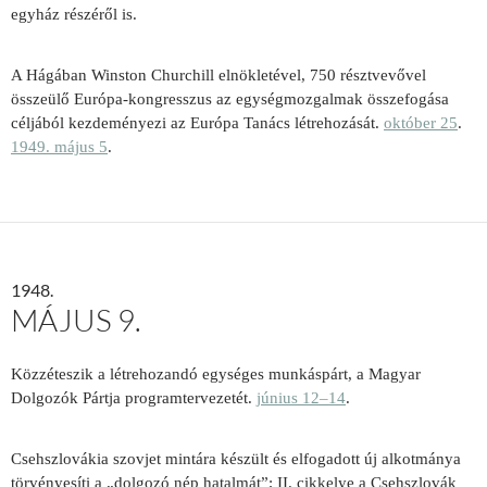
egyház részéről is.
A Hágában Winston Churchill elnökletével, 750 résztvevővel
összeülő Európa-kongresszus az egységmozgalmak összefogása
céljából kezdeményezi az Európa Tanács létrehozását.
október 25
.
1949. május 5
.
1948.
MÁJUS 9.
Közzéteszik a létrehozandó egységes munkáspárt, a Magyar
Dolgozók Pártja programtervezetét.
június 12–14
.
Csehszlovákia szovjet mintára készült és elfogadott új alkotmánya
törvényesíti a „dolgozó nép hatalmát”; II. cikkelye a Csehszlovák