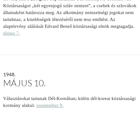
Köztársaságot „két egyenjogú szláv nemzet”, a csehek és szlovákok
államaként határozza meg. Az alkotmány nemzetiségi jogokat nem
tartalmaz, a kisebbségek létezéséről nem tesz említést. Az
alaptörvény aláírását Edvard Beneš köztársasági elnök megtagadja.
június 7.
1948.
MÁJUS 10.
Választásokat tartanak Dél-Koreában; külön dél-koreai köztársasági
kormány alakul.
szeptember 9.