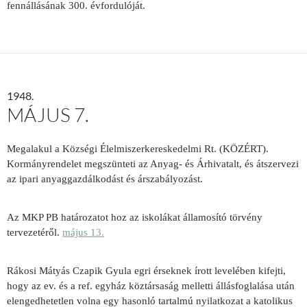
fennállásának 300. évfordulóját.
1948.
MÁJUS 7.
Megalakul a Községi Élelmiszerkereskedelmi Rt. (KÖZÉRT).
Kormányrendelet megszünteti az Anyag- és Árhivatalt, és átszervezi
az ipari anyaggazdálkodást és árszabályozást.
Az MKP PB határozatot hoz az iskolákat államosító törvény
tervezetéről.
május 13.
Rákosi Mátyás Czapik Gyula egri érseknek írott levelében kifejti,
hogy az ev. és a ref. egyház köztársaság melletti állásfoglalása után
elengedhetetlen volna egy hasonló tartalmú nyilatkozat a katolikus