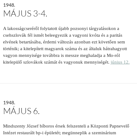
1948.
MÁJUS 3-4.
A lakosságcseréről folytatott újabb pozsonyi tárgyalásokon a
csehszlovák fél ismét beleegyezik a vagyoni kvóta és a paritás
elvének betartásába, érdemi változás azonban ezt követően sem
történik; a kitelepített magyarok száma és az általuk hátrahagyott
vagyon mennyisége továbbra is messze meghaladja a Mo-ról
kitelepülő szlovákok számát és vagyonuk mennyiségét.
június 12.
1948.
MÁJUS 6.
Mindszenty József bíboros érsek felszenteli a Központi Papnevelő
Intézet restaurált bp-i épületét; megünneplik a szeminárium