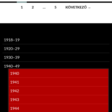
Bejegyzések
1
2
…
5
KÖVETKEZŐ →
navigációja
1918–19
1920–29
1930–39
1940–49
1940
1941
1942
1943
1944