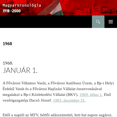
Keresés
KILÉPÉS
ELSŐDL
A
MENÜ
TARTALOMBA
1968
1968.
JANUÁR 1.
A Fővárosi Villamos Vasút, a Fővárosi Autóbusz Üzem, a Bp-i Helyi
Érdekű Vasút és a Fővárosi Hajózási Vállalat összevonásával
megalakul a Bp-i Közlekedési Vállalat (BKV).
1969. július 1.
Első
vezérigazgatója Daczó József.
1983. december 31.
Ettől a naptól az MTV, hétfői adásszünettel, heti hat napon sugároz.