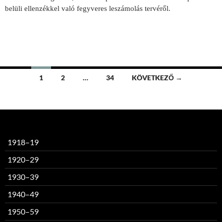
belüli ellenzékkel való fegyveres leszámolás tervéről.
Bejegyzések
1
2
…
34
KÖVETKEZŐ →
navigációja
1918–19
1920–29
1930–39
1940–49
1950–59