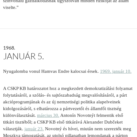
színvonalú gazdálkodásnak úgyszólván minden rizikóját az állam
viselte.”
1968.
JANUÁR 5.
Nyugalomba vonul Hamvas Endre kalocsai érsek.
1969. január 10.
A CSKP KB határozatot hoz a megkezdett demokratizálási folyamat
folytatásáról, a szólás- és sajtószabadság megvalósításáról, a párt
akcióprogramjának és az új nemzetiségi politika alapelveinek
kidolgozásáról, s elhatározza a pártvezetői és államfői tisztség
különválasztását.
március 30.
Antonín Novotnýt felmentik első
titkári tisztéből; a CSKP KB első titkárává Alexander Dubčeket
választják.
január 23.
Novotný és hívei, miután nem szerezték meg
Moszkva támogatását, az utolsó pillanatban lemondanak a párton