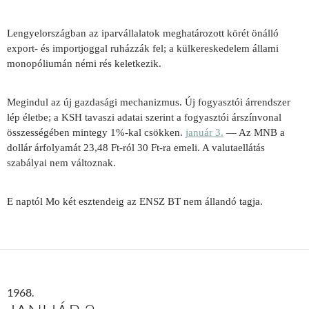
Lengyelországban az iparvállalatok meghatározott körét önálló
export- és importjoggal ruházzák fel; a külkereskedelem állami
monopóliumán némi rés keletkezik.
Megindul az új gazdasági mechanizmus. Új fogyasztói árrendszer
lép életbe; a KSH tavaszi adatai szerint a fogyasztói árszínvonal
összességében mintegy 1%-kal csökken.
január 3.
—
Az MNB a
dollár árfolyamát 23,48 Ft-ról 30 Ft-ra emeli. A valutaellátás
szabályai nem változnak.
E naptól Mo két esztendeig az ENSZ BT nem állandó tagja.
1968.