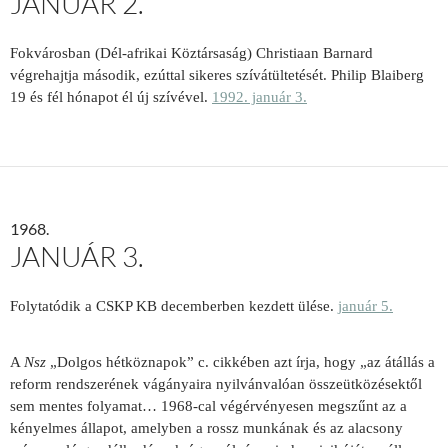
JANUÁR 2.
Fokvárosban (Dél-afrikai Köztársaság) Christiaan Barnard
végrehajtja második, ezúttal sikeres szívátültetését. Philip Blaiberg
19 és fél hónapot él új szívével.
1992. január 3.
1968.
JANUÁR 3.
Folytatódik a CSKP KB decemberben kezdett ülése.
január 5.
A
Nsz
„Dolgos hétköznapok” c. cikkében azt írja, hogy „az átállás a
reform rendszerének vágányaira nyilvánvalóan összeütközésektől
sem mentes folyamat… 1968-cal végérvényesen megszűnt az a
kényelmes állapot, amelyben a rossz munkának és az alacsony