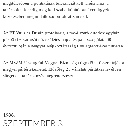
megítélésében a politikának toleranciát kell tanúsítania, a
tanácsoknak pedig meg kell szabadulniuk az ilyen ügyek
kezelésében megmutatkozó bürokratizmustól.
Az ET Vujisics Dusán protoierejt, a mo-i szerb ortodox egyház
püspöki vikáriusát 85. születés-napja és papi szolgálata 60.
évfordulóján a Magyar Népköztársaság Csillagrendjével tünteti ki.
Az MSZMP Csongrád Megyei Bizottsága úgy dönt, összehívják a
megyei pártértekezletet. Előzőleg 25 vállalati párttitkár levélben
sürgette a tanácskozás megrendezését.
1988.
SZEPTEMBER 3.