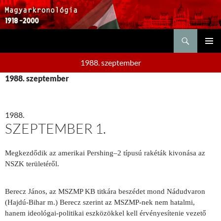
Keresés
KILÉPÉS
ELSŐDL
A
1988. szeptember
MENÜ
TARTALOMBA
1988. szeptember
1988.
SZEPTEMBER 1.
Megkezdődik az amerikai Pershing–2 típusú rakéták kivonása az
NSZK területéről.
Berecz János, az MSZMP KB titkára beszédet mond Nádudvaron
(Hajdú-Bihar m.) Berecz szerint az MSZMP-nek nem hatalmi,
hanem ideológai-politikai eszközökkel kell érvényesítenie vezető