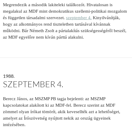
Megrendezik a második lakiteleki találkozót. Hivatalosan is
megalakul az MDF mint demokratikus szellemi-politikai mozgalom
és független társadalmi szervezet.
szeptember 4.
Kinyilvánítják,
hogy az alkotmányos rend tiszteletben tartásával kívánnak
működni. Bár Németh Zsolt a pártalakítás szükségességéről beszél,
az MDF egyelőre nem kíván párttá alakulni.
1988.
SZEPTEMBER 4.
Berecz János, az MSZMP PB tagja bejelenti: az MSZMP
kapcsolatokat alakított ki az MDF-fel. Berecz szerint az MDF
zömmel olyan írókat tömörít, akik kevesellték azt a lehetőséget,
amelyet az Írószövetség nyújtott nekik az ország ügyeinek
intézésében.