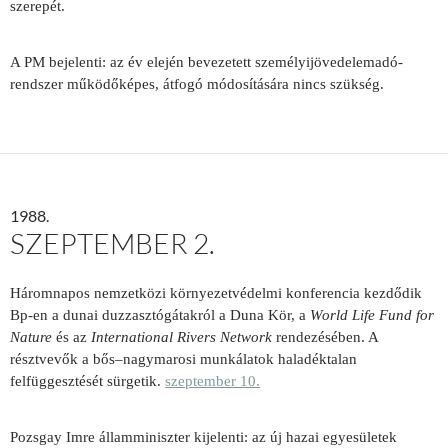
szerepét.
A PM bejelenti: az év elején bevezetett személyijövedelemadó-
rendszer működőképes, átfogó módosítására nincs szükség.
1988.
SZEPTEMBER 2.
Háromnapos nemzetközi környezetvédelmi konferencia kezdődik
Bp-en a dunai duzzasztógátakról a Duna Kör, a
World Life Fund for
Nature
és az
International Rivers Network
rendezésében. A
résztvevők a bős–nagymarosi munkálatok haladéktalan
felfüggesztését sürgetik.
szeptember 10.
Pozsgay Imre államminiszter kijelenti: az új hazai egyesületek