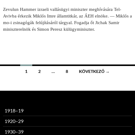
Zevulun Hammer izraeli vallásügyi miniszter meghívására Tel-
Avivba érkezik Miklós Imre államtitkár, az ÁEH elnöke. — Miklós a
mo-i zsinagógák felújításáról tárgyal. Fogadja őt Jichak Samir
miniszterelnök és Simon Peresz külügyminiszter.
Bejegyzések
1
2
…
8
KÖVETKEZŐ →
navigációja
1918–19
1920–29
1930–39