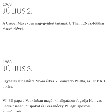
1963.
JÚLIUS 2.
A Csepel Művekben nagygyűlést tartanak U Thant ENSZ-főtitkár
részvételével.
1963.
JÚLIUS 3.
Egyhetes látogatásra Mo-ra érkezik Giancarlo Pajetta, az OKP KB
titkára.
VI. Pál pápa a Vatikánban magánkihallgatáson fogadja Hamvas
Endre csanádi püspököt és Brezanóczy Pál egri apostoli
kormányzót.