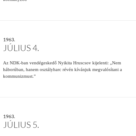
1963.
JÚLIUS 4.
Az NDK-ban vendégeskedő Nyikita Hruscsov kijelenti: „Nem
háborúban, hanem osztályharc révén kívánjuk megvalósítani a
kommunizmust.”
1963.
JÚLIUS 5.