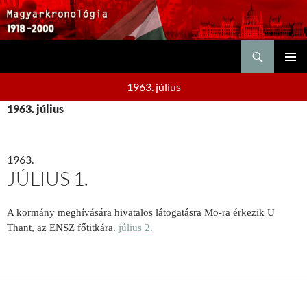
Keresés
KILÉPÉS
ELSŐDL
A
1963. július
MENÜ
TARTALOMBA
1963. július
1963.
JÚLIUS 1.
A kormány meghívására hivatalos látogatásra Mo-ra érkezik U
Thant, az ENSZ főtitkára.
július 2.