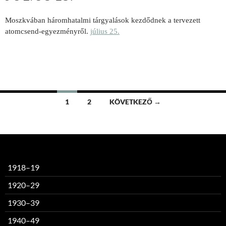
Moszkvában háromhatalmi tárgyalások kezdődnek a tervezett
atomcsend-egyezményről.
július 25.
Bejegyzések
1
2
KÖVETKEZŐ →
navigációja
1918–19
1920–29
1930–39
1940–49