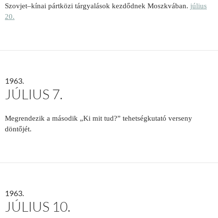
Szovjet–kínai pártközi tárgyalások kezdődnek Moszkvában.
július
20.
1963.
JÚLIUS 7.
Megrendezik a második „Ki mit tud?” tehetségkutató verseny
döntőjét.
1963.
JÚLIUS 10.