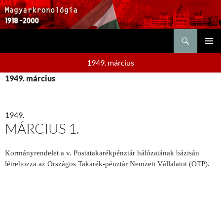
Keresés
KILÉPÉS
ELSŐDL
A
1949. március
MENÜ
TARTALOMBA
1949. március
1949.
MÁRCIUS 1.
Kormányrendelet a v. Postatakarékpénztár hálózatának bázisán
létrehozza az Országos Takarék-pénztár Nemzeti Vállalatot (OTP).