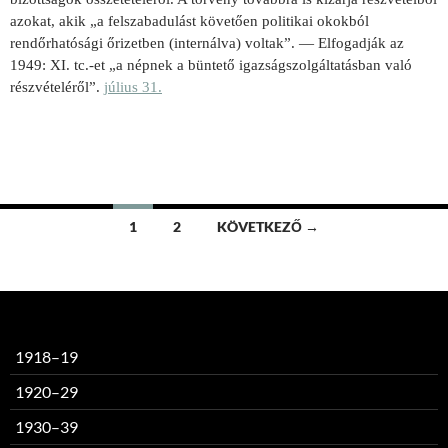
azokat, akik „a felszabadulást követően politikai okokból
rendőrhatósági őrizetben (internálva) voltak”. — Elfogadják az
1949: XI. tc.-et „a népnek a büntető igazságszolgáltatásban való
részvételéről”.
július 31.
Bejegyzések
1
2
KÖVETKEZŐ →
navigációja
1918–19
1920–29
1930–39