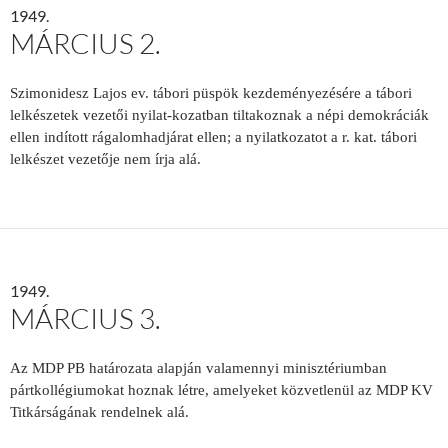
1949.
MÁRCIUS 2.
Szimonidesz Lajos ev. tábori püspök kezdeményezésére a tábori
lelkészetek vezetői nyilat-kozatban tiltakoznak a népi demokráciák
ellen indított rágalomhadjárat ellen; a nyilatkozatot a r. kat. tábori
lelkészet vezetője nem írja alá.
1949.
MÁRCIUS 3.
Az MDP PB határozata alapján valamennyi minisztériumban
pártkollégiumokat hoznak létre, amelyeket közvetlenül az MDP KV
Titkárságának rendelnek alá.