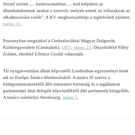
József szerint „…határozottabban … kell kiépíteni az
államhatalomnak azokat a szerveit, melyek ennek az erőszaknak az
alkalmazására valók”. A KV meghosszabbítja a tagfelvételi zárlatot.
május 31.
Pozsonyban megalakul a Csehszlovákiai Magyar Dolgozók
Kultúregyesülete (Csemadok).
1951. június 23.
Díszelnökké Fábry
Zoltánt, elnökké Lőrincz Gyulát választják.
Tíz nyugat-európai állam képviselői Londonban egyezményt írnak
alá az Európa Tanács létrehozásáról. A tanács fő szerve a
külügyminiszterekből álló miniszteri bizottság és a tagállamok
parlamentjei által delegált képviselőkből álló parlamenti közgyűlés.
A tanács székhelye Strasbourg.
május 5.