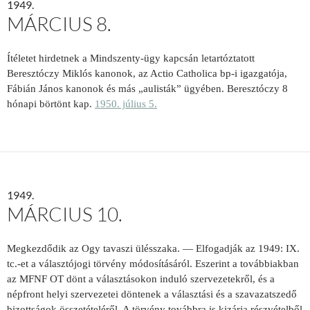
1949.
MÁRCIUS 8.
Ítéletet hirdetnek a Mindszenty-ügy kapcsán letartóztatott
Beresztóczy Miklós kanonok, az Actio Catholica bp-i igazgatója,
Fábián János kanonok és más „aulisták” ügyében. Beresztóczy 8
hónapi börtönt kap.
1950. július 5.
1949.
MÁRCIUS 10.
Megkezdődik az Ogy tavaszi ülésszaka. — Elfogadják az 1949: IX.
tc.-et a választójogi törvény módosításáról. Eszerint a továbbiakban
az MFNF OT dönt a választásokon induló szervezetekről, és a
népfront helyi szervezetei döntenek a választási és a szavazatszedő
bizottságok összetételéről. A törvény továbbra is kizárja részvételből