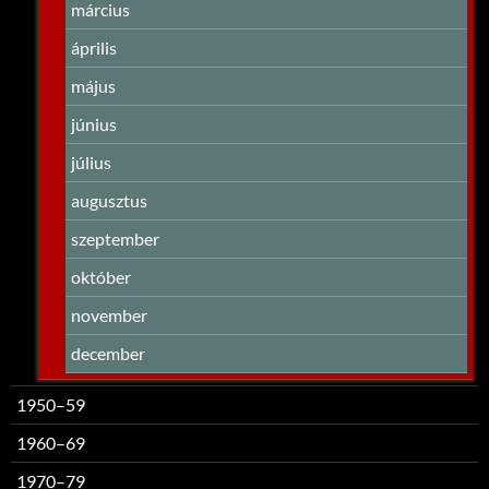
március
április
május
június
július
augusztus
szeptember
október
november
december
1950–59
1960–69
1970–79