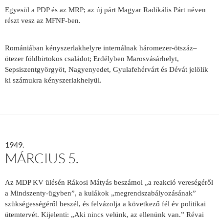
Egyesül a PDP és az MRP; az új párt Magyar Radikális Párt néven
részt vesz az MFNF-ben.
Romániában kényszerlakhelyre internálnak háromezer-ötszáz–
ötezer földbirtokos családot; Erdélyben Marosvásárhelyt,
Sepsiszentgyörgyöt, Nagyenyedet, Gyulafehérvárt és Dévát jelölik
ki számukra kényszerlakhelyül.
1949.
MÁRCIUS 5.
Az MDP KV ülésén Rákosi Mátyás beszámol „a reakció vereségéről
a Mindszenty-ügyben”, a kulákok „megrendszabályozásának”
szükségességéről beszél, és felvázolja a következő fél év politikai
ütemtervét. Kijelenti: „Aki nincs velünk, az ellenünk van.” Révai