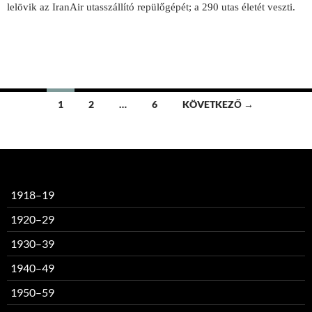
lelövik az IranAir utasszállító repülőgépét; a 290 utas életét veszti.
Bejegyzések
1
2
…
6
KÖVETKEZŐ →
navigációja
1918–19
1920–29
1930–39
1940–49
1950–59