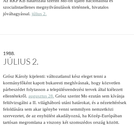
Az RKP KB határozata szerint Mo-on újabb nacionalista és
szocialistaellenes megnyilvánulások történnek, hivatalos
jóváhagyással.
július 2.
1988.
JÚLIUS 2.
Grósz Károly kijelenti: változatlanul kész eleget tenni a
kormányfőként kapott bukaresti meghívásnak, hogy közvetlen
párbeszédet folytasson a településrendezési tervek által kiélezett
ellentétekről.
augusztus 28.
Grósz szerint Mo ezután sem kívánja
felülvizsgálni a II. világháború utáni határokat, és a nézeteltérések
feloldására sem akar igénybe venni semmilyen nemzetközi
szervezetet, de az enyhülést akadályozná, ha Közép-Európában
tartósan megromlana a viszony két szomszédos ország között.