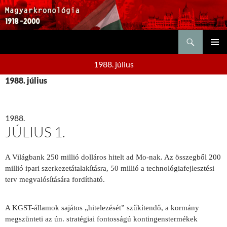
Keresés
KILÉPÉS
ELSŐDL
A
1988. július
MENÜ
TARTALOMBA
1988. július
1988.
JÚLIUS 1.
A Világbank 250 millió dolláros hitelt ad Mo-nak. Az összegből 200
millió ipari szerkezetátalakításra, 50 millió a technológiafejlesztési
terv megvalósítására fordítható.
A KGST-államok sajátos „hitelezését” szűkítendő, a kormány
megszünteti az ún. stratégiai fontosságú kontingenstermékek