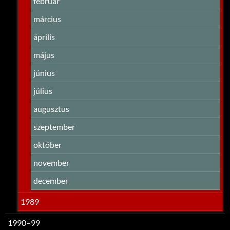
február
március
április
május
június
július
augusztus
szeptember
október
november
december
1989
1990–99