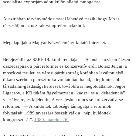
szocialista exportjára adott külön állami támogatást.
Ausztriában törvénymódosítással lehetővé teszik, hogy Mo is
részesüljön az osztrák vámpreferenciákból.
Megalapítják a Magyar Közvélemény-kutató Intézetet.
Befejeződik az SZKP 19. konferenciája. — A tanácskozáson élesen
összecsapnak a párt reformer és konzervatív erői. Borisz Jelcin, a
moszkvai területi és városi pártbizottság korábban leváltott első
titkára szerint a peresztrojka vontatottan halad, a legfontosabb
társadalmi-gazdasági kérdések továbbra is megoldatlanok. Jegor
Ligacsov, a KB titkára figyelmeztet a „káosz” és a „dekadencia”
veszélyeire, és kijelenti: „A vezetésben nincs se konzervatív, se
reformer.” — A küldöttek többsége támogatja a reformok
folytatását. 1989 tavaszára összehívják a „népi küldöttek
kongresszusát”.
1989. március 26.