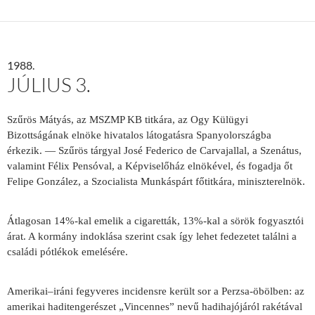
1988.
JÚLIUS 3.
Szűrös Mátyás, az MSZMP KB titkára, az Ogy Külügyi
Bizottságának elnöke hivatalos látogatásra Spanyol­országba
érkezik. — Szűrös tárgyal José Federico
de
Carvajallal,
a
Szenátus,
valamint Félix Pensóval,
a
Képviselő­ház elnökével, és fogadja őt
Felipe Gonzá­lez,
a Szocialista Munkáspárt
főtitkára, miniszterelnök.
Átlagosan 14%-kal emelik a cigaretták, 13%-kal a sörök fogyasztói
árat. A kormány indoklása szerint csak így lehet fedezetet találni a
családi pótlékok emelésére.
Amerikai–iráni fegyveres incidensre került sor a Perzsa-öbölben: az
amerikai haditengerészet „Vincennes” nevű hadihajójáról rakétával