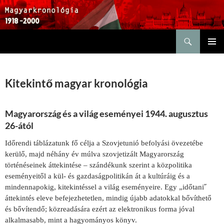
Keresés
KILÉPÉS
ELSŐDL
A
MENÜ
TARTALOMBA
Kitekintő magyar kronológia
Magyarország és a világ eseményei 1944. augusztus
26-ától
Időrendi táblázatunk fő célja a Szovjetunió befolyási övezetébe
kerülő, majd néhány év múlva szovjetizált Magyarország
történéseinek áttekintése – szándékunk szerint a közpolitika
eseményeitől a kül- és gazdaságpolitikán át a kultúráig és a
mindennapokig, kitekintéssel a világ eseményeire. Egy „időtani˝
áttekintés eleve befejezhetetlen, mindig újabb adatokkal bővíthető
és bővítendő; közreadására ezért az elektronikus forma jóval
alkalmasabb, mint a hagyományos könyv.