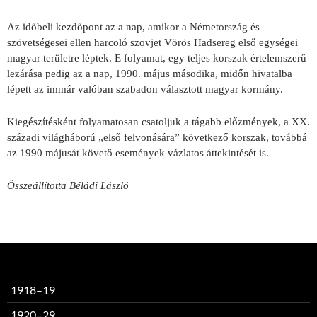
Az időbeli kezdőpont az a nap, amikor a Németország és
szövetségesei ellen harcoló szovjet Vörös Hadsereg első egységei
magyar területre léptek. E folyamat, egy teljes korszak értelemszerű
lezárása pedig az a nap, 1990. május másodika, midőn hivatalba
lépett az immár valóban szabadon választott magyar kormány.
Kiegészítésként folyamatosan csatoljuk a tágabb előzmények, a XX.
századi világháború „első felvonására” következő korszak, továbbá
az 1990 májusát követő események vázlatos áttekintését is.
Összeállította Béládi László
1918–19
1920–29