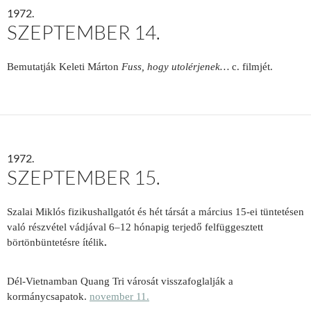
1972.
SZEPTEMBER 14.
Bemutatják Keleti Márton
Fuss, hogy utolérjenek…
c. filmjét.
1972.
SZEPTEMBER 15.
Szalai Miklós fizikushallgatót és hét társát
a március 15-ei tüntetésen
való részvétel vádjával 6–12 hónapig terjedő felfüggesztett
börtönbüntetésre ítélik
.
Dél-Vietnamban Quang Tri városát visszafoglalják a
kormánycsapatok.
november 11.