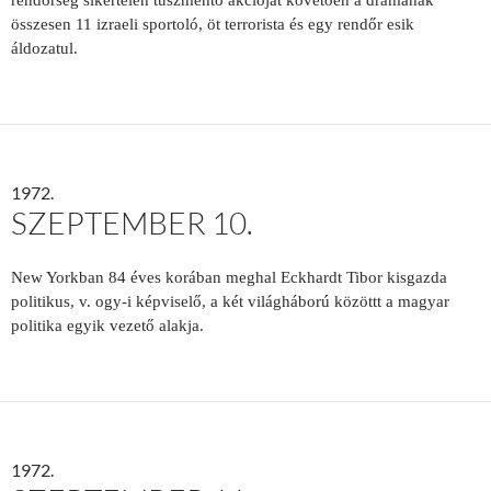
rendőrség sikertelen túszmentő akcióját követően a drámának
összesen 11 izraeli sportoló, öt terrorista és egy rendőr esik
áldozatul.
1972.
SZEPTEMBER 10.
New Yorkban 84 éves korában meghal Eckhardt Tibor kisgazda
politikus, v. ogy-i képviselő, a két világháború közöttt a magyar
politika egyik vezető alakja.
1972.