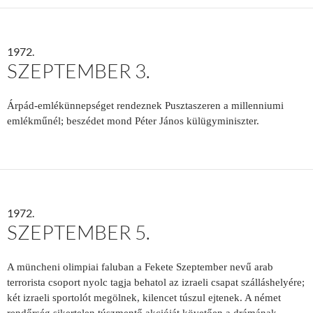
1972.
SZEPTEMBER 3.
Árpád-emlékünnepséget rendeznek Pusztaszeren a millenniumi
emlék­műnél; beszédet mond Péter János külügy­miniszter.
1972.
SZEPTEMBER 5.
A müncheni olimpiai faluban a Fekete Szeptember nevű arab
terrorista csoport nyolc tagja behatol az izraeli csapat szálláshelyére;
két izraeli sportolót megölnek, kilencet túszul ejtenek. A német