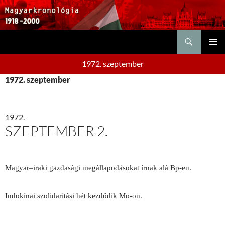
Keresés
KILÉPÉS
ELSŐDL
A
1972. szeptember
MENÜ
TARTALOMBA
1972. szeptember
1972.
SZEPTEMBER 2.
Magyar–iraki gazdasági megállapodásokat írnak alá Bp-en.
Indokínai szolidaritási hét kezdődik Mo-on.