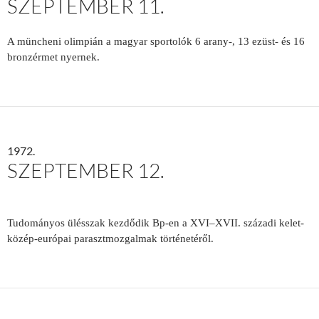
SZEPTEMBER 11.
A müncheni olimpián a magyar sportolók 6 arany-, 13 ezüst- és 16
bronzérmet nyernek.
1972.
SZEPTEMBER 12.
Tudomá­nyos ülésszak kezdődik Bp-en a XVI–­XVII. századi kelet-
közép-európai parasztmozgalmak történetéről.