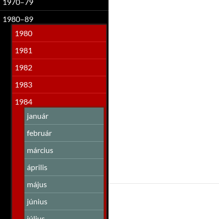
1970–79
1980–89
1980
1981
1982
1983
1984
január
február
március
április
május
június
július