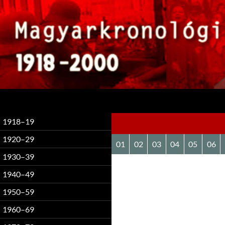
Keresés
1918–19
1920–29
01
02
03
04
05
06
1930–39
1940–49
1950–59
1960–69