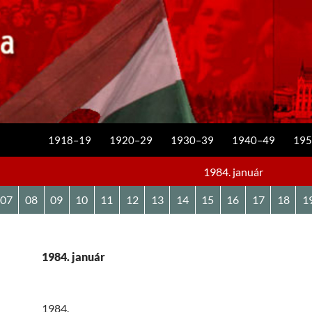
KILÉPÉS A TARTALOMBA
1918–19
1920–29
1930–39
1940–49
195
1984. január
07
08
09
10
11
12
13
14
15
16
17
18
1
1984. január
1984.