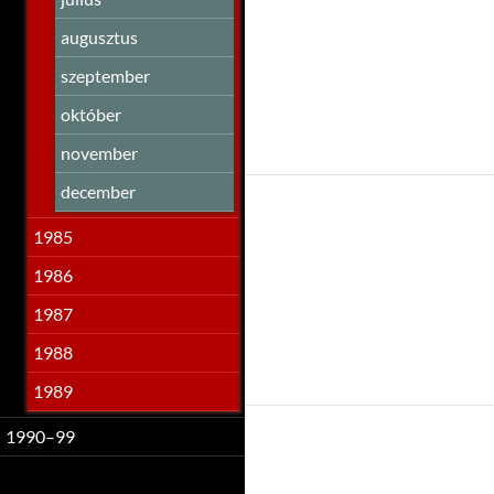
augusztus
szeptember
október
november
december
1985
1986
1987
1988
1989
1990–99