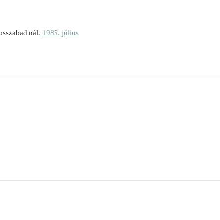
osszabadinál.
1985. július