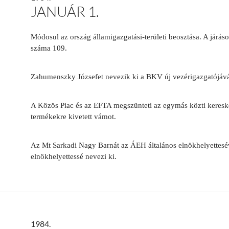
JANUÁR 1.
Módosul az ország államigazgatási-területi beosztása. A járá
száma 109.
Zahumenszky Józsefet nevezik ki a BKV új vezérigazgatójáv
A Közös Piac és az EFTA megszünteti az egymás közti keresk
termékekre kivetett vámot.
Az Mt Sarkadi Nagy Barnát az ÁEH általános elnökhelyettesév
elnökhelyettessé nevezi ki.
1984.