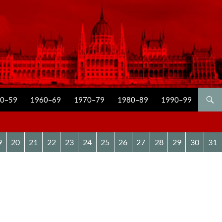
0–59
1960–69
1970–79
1980–89
1990–99
9
20
21
22
23
24
25
26
27
28
29
30
31