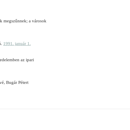
sok megszűnnek; a városok
á.
1991. január 1.
edelemben az ipari
é, Bugár Pétert