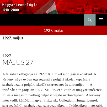
Keresés
KILÉPÉS
ELSŐDL
A
1927. május
MENÜ
TARTALOMBA
1927. május
1927.
MÁJUS 27.
A felsőház elfogadja az 1927: XII. tc.-et a polgári iskolákról. A
törvény négy évben egységesíti a polgári iskolai képzést, s
szabályozza a polgári iskolák szervezetét és tanrendjét. — A
felsőház elfogadja az 1927: XIII. tc.-et a külföldi magyar intézetek­
ről és a magas műveltség célját szolgáló ösztöndíjakról. A törvény
intézkedik külföldi ma­gyar intézetek, Collegium Hungaricu­mok
szervezéséről; szabályozza szervezetüket, működésüket; megszabja