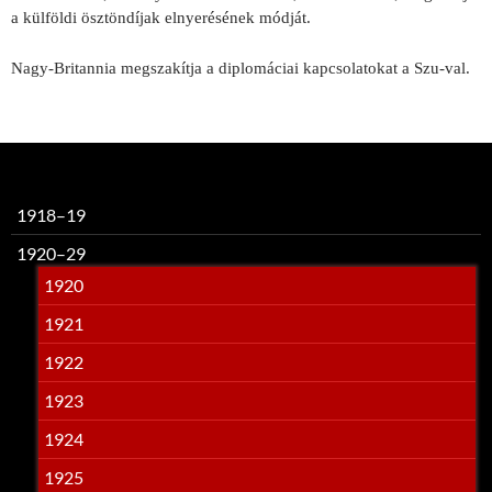
a kül­földi ösztöndíjak elnyerésének módját.
Nagy-Britannia megszakítja a diplomáciai kapcsolatokat a Szu-val.
1918–19
1920–29
1920
1921
1922
1923
1924
1925