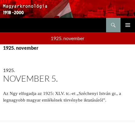
Keresés
KILÉPÉS
ELSŐDL
A
1925. november
MENÜ
TARTALOMBA
1925. november
1925.
NOVEMBER 5.
Az Ngy elfogadja az 1925: XLV. tc.-et „Széchenyi István gr., a
legnagyobb magyar emléké­nek törvénybe iktatásáról”.