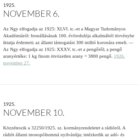
1925.
NOVEMBER 6.
Az Ngy elfogadja az 1925: XLVI.
tc.-et a Magyar Tudományos
Akadémiáról: fennállásának 100. évfordulója alkalmából tör­vénybe
iktatja érdemeit; az állami támo­gatást 300 millió koronára emeli. —
Az Ngy elfogadja az 1925: XXXV. tc.-et a pengőről; a pengő
aranyértéke: 1 kg finom ötvözetlen arany = 3800 pengő.
1926.
november 27.
1925.
NOVEMBER 10.
Közzéteszik a 32250/1925. sz. kormányrendeletet a rádióról. A
rádiót állami monopóliummá nyilvánít­ja; intézkedik az adó- és