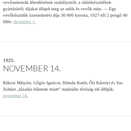
vevőantennák létesítésének szabályairól, a rádiókészü­lékek
gyártásáról; díjakat állapít meg az adók és vevők után. — Egy
vevőkészülék üzemeltetési díja 30 000 korona, 1927-től 2 pengő 40
fillér.
december 1.
1925.
NOVEMBER 14.
Rákosi Mátyást, Gőgös Ignácot, Há­mán Katót, Őri Károlyt és Vas
Zoltánt „lázadás bűntette miatt” statáriális bíróság elé állítják.
november 16.