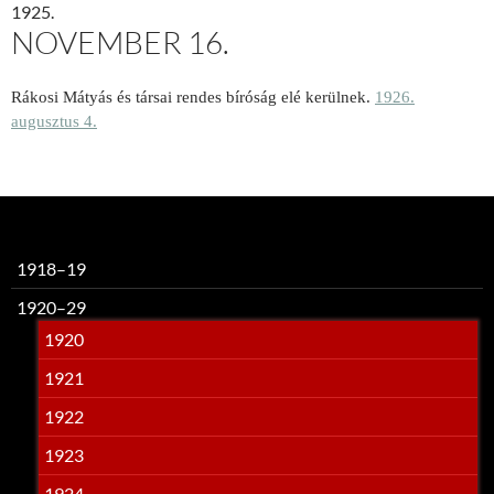
1925.
NOVEMBER 16.
Rákosi Mátyás és társai rendes bíróság elé kerülnek.
1926.
augusztus 4.
1918–19
1920–29
1920
1921
1922
1923
1924