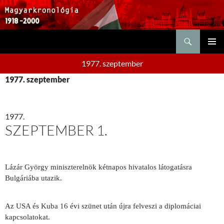
Keresés
KILÉPÉS
ELSŐDL
A
1977. szeptember
MENÜ
TARTALOMBA
1977. szeptember
1977.
SZEPTEMBER 1.
Lázár György minisz­terelnök kétnapos hivatalos látogatásra
Bulgáriába utazik.
Az USA és Kuba 16 évi szünet után újra felveszi a diplomáciai
kapcsolatokat.