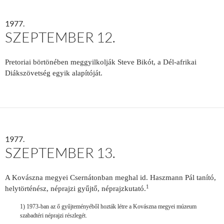
1977.
SZEPTEMBER 12.
Pretoriai börtönében meggyilkolják Steve Bikót, a Dél-afrikai
Diákszövetség egyik alapítóját.
1977.
SZEPTEMBER 13.
A Kovászna megyei Csernátonban meghal id. Haszmann Pál tanító,
1
helytörténész, néprajzi gyűjtő, néprajzkutató.
1) 1973-ban az ő gyűjteményéből hozták létre a Kovászna megyei múzeum
szabadtéri néprajzi részlegét.