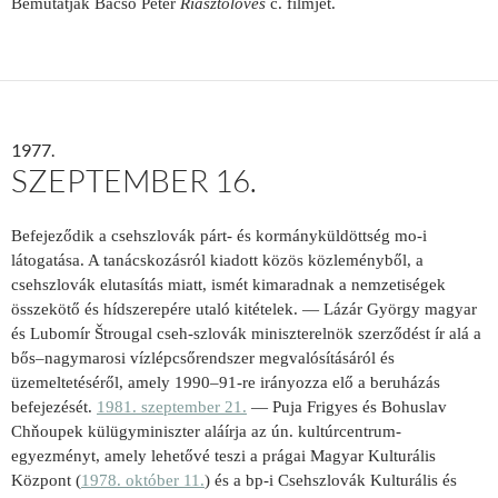
Bemutatják Bacsó Péter
Riasztólövés
c. filmjét.
1977.
SZEPTEMBER 16.
Befejeződik a csehszlovák párt- és kormányküldöttség mo-i
látogatása.
A tanácskozásról kiadott közös közleményből, a
csehszlovák elutasítás miatt, ismét kimaradnak a nemzetiségek
összekötő és hídszerepére utaló kitételek. —
Lázár György magyar
és
Lubomír Štrougal cseh-szlovák miniszterelnök szerződést ír alá a
bős–nagymarosi vízlépcsőrendszer megvalósításáról és
üzemeltetéséről, amely 1990–91-re irányozza elő a beruházás
befejezését.
1981. szeptember 21.
— Puja Frigyes és Bohuslav
Chňoupek külügyminiszter aláírja az ún. kultúrcentrum-
egyezményt, amely lehetővé teszi a prágai Magyar Kulturális
Központ (
1978. október 11.
) és a bp-i Csehszlovák Kulturális és