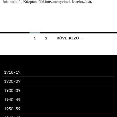
Információs Központ fiókintézményeinek létrehozását.
Bejegyzések
1
2
KÖVETKEZŐ →
navigációja
1918–19
1920–29
1930–39
1940–49
1950–59