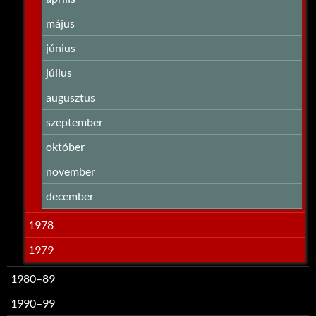
május
június
július
augusztus
szeptember
október
november
december
1978
1979
1980–89
1990–99