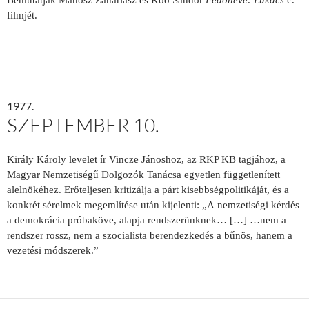
Bemutatják Manosz Zahariasz és Köő Sándor
Fedőneve: Lukács
c.
filmjét.
1977.
SZEPTEMBER 10.
Király Károly levelet ír Vincze Jánoshoz, az RKP KB tagjához, a
Magyar Nemzetiségű Dolgozók Tanácsa egyetlen függetlenített
alelnökéhez. Erőteljesen kritizálja a párt kisebbségpolitikáját, és a
konkrét sérelmek megemlítése után kijelenti: „A nemzetiségi kérdés
a demokrácia próbaköve, alapja rendszerünknek… […] …nem a
rendszer rossz, nem a szocialista berendezkedés a bűnös, hanem a
vezetési módszerek.”