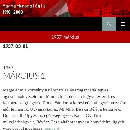
Keresés
KILÉPÉS
ELSŐDL
A
1957. március
MENÜ
TARTALOMBA
1957. 03. 01
1957.
MÁRCIUS 1.
Megjelenik a kormány határozata az államigazgatás egyes
ágazatainak vezetőiről. Münnich Ferencet a fegyveres erők és
közbiztonsági ügyek, Rónai Sándort a kereskedelmi ügyek vezetése
alól felmentik. Ugyanakkor az MFMPK Biszku Bélát a belügyek,
Doleschall Frigyest az egészségügyek, Kállai Gyulát a
művelődésügyek, Révész Géza altábornagyot a honvédelmi ügyek
vezetésével megbízza.
május 9.