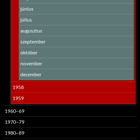
június
július
augusztus
szeptember
október
november
december
1958
1959
1960–69
1970–79
1980–89