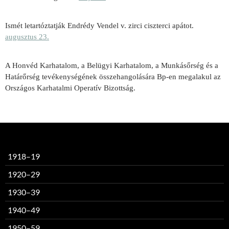
Ismét letartóztatják Endrédy Vendel v. zirci ciszterci apátot.
augusztus 23.
A Honvéd Karhatalom, a Belügyi Karhatalom, a Munkásőrség és a
Határőrség tevékenységének összehangolására Bp-en megalakul az
Országos Karhatalmi Operatív Bizottság.
1918–19
1920–29
1930–39
1940–49
1950–59