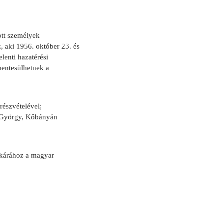
ott személyek
, aki 1956. október 23. és
elenti hazatérési
 mentesülhetnek a
részvételével;
 György, Kőbányán
tkárához a magyar