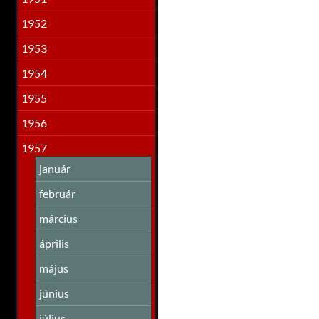
1952
1953
1954
1955
1956
1957
január
február
március
április
május
június
július