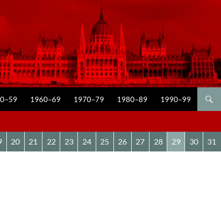
0–59
1960–69
1970–79
1980–89
1990–99
9
20
21
22
23
24
25
26
27
28
29
30
31