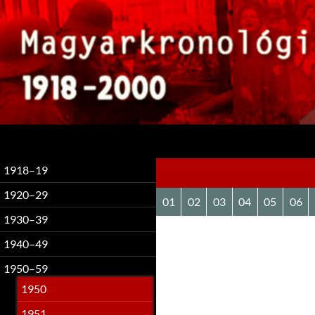
Keresés
1918–19
1920–29
01
02
03
04
05
06
1930–39
1940–49
1950–59
1950
1951