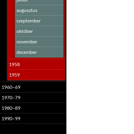
augusztus
szeptember
október
november
december
1958
1959
1960–69
1970–79
1980–89
1990–99