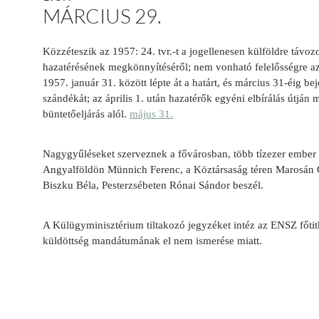
MÁRCIUS 29.
Közzéteszik az 1957: 24. tvr.-t a jogellenesen külföldre távoz
hazatérésének megkönnyítéséről; nem vonható felelősségre az
1957. január 31. között lépte át a határt, és március 31-éig bej
szándékát; az április 1. után hazatérők egyéni elbírálás útján
büntetőeljárás alól.
május 31.
Nagygyűléseket szerveznek a fővárosban, több tízezer ember 
Angyalföldön Münnich Ferenc, a Köztársaság téren Marosán
Biszku Béla, Pesterzsébeten Rónai Sándor beszél.
A Külügyminisztérium tiltakozó jegyzéket intéz az ENSZ főti
küldöttség mandátumának el nem ismerése miatt.