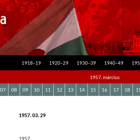
KILÉPÉS A TARTALOMBA
1918–19
1920–29
1930–39
1940–49
195
1957. március
07
08
09
10
11
12
13
14
15
16
17
18
1
1957. 03. 29
1957.