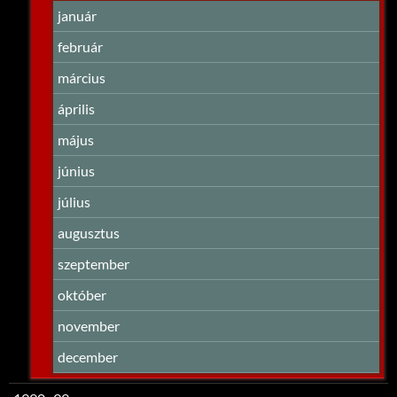
január
február
március
április
május
június
július
augusztus
szeptember
október
november
december