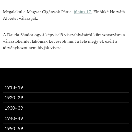
Megalakul a Magyar Cigányok Pártja.
június 17.
Elnökké Horváth
Albertet választják.
A Dauda Sándor ogy-i képviselő visszahívásáról kiírt szavazásra a
választókerület lakóinak kevesebb mint a fele megy el, ezért a
törvényhozót nem hívják vissza.
1918–19
1920–29
1930–39
1940–49
1950–59