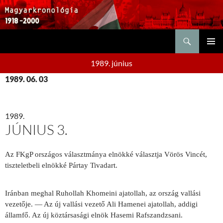
Keresés
KILÉPÉS
ELSŐDL
A
1989. június
MENÜ
TARTALOMBA
1989. 06. 03
1989.
JÚNIUS 3.
Az FKgP országos választmánya elnökké választja Vörös Vincét,
tiszteletbeli elnökké Pártay Tivadart.
Iránban meghal Ruhollah Khomeini ajatollah, az ország vallási
vezetője. — Az új vallási vezető Ali Hamenei ajatollah, addigi
államfő. Az új köztársasági elnök Hasemi Rafszandzsani.