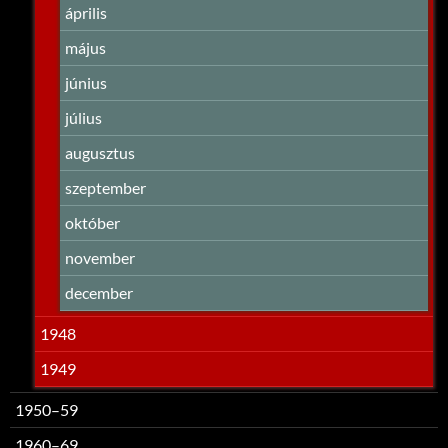
április
május
június
július
augusztus
szeptember
október
november
december
1948
1949
1950–59
1960–69