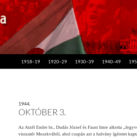
KILÉPÉS A TARTALOMBA
1918–19
1920–29
1930–39
1940–49
195
1944.
OKTÓBER 3.
Az Atzél Endre br., Dudás József és Faust Imre alkotta „fegyv
visszatér Moszkvából, ahol csupán azt a halvány ígéretet kap