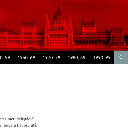
0–59
1960–69
1970–79
1980–89
1990–99
erszüneti delegáció”
ta, hogy a háború után