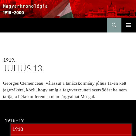
Keresés
KILÉPÉS
ELSŐDL
A
MENÜ
TARTALOMBA
1919.
JÚLIUS 13.
Georges Clemenceau, válaszul a tanácskormány július 11-én kelt
jegyzékére, közli, hogy amíg a fegyverszüneti szerződést be nem
tartja, a békekonferencia nem tárgyalhat Mo-gal.
1918–19
1918