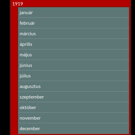
1919
január
február
március
április
május
június
július
augusztus
szeptember
október
november
december