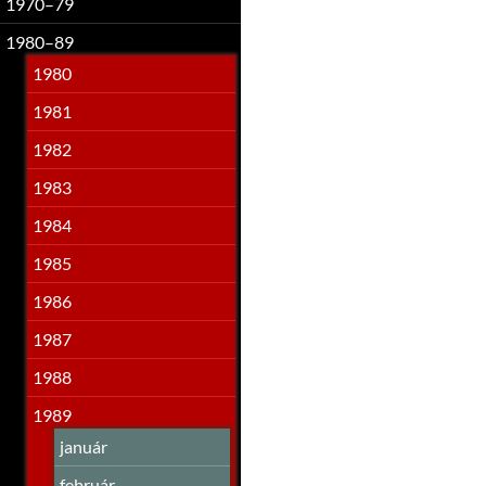
1970–79
1980–89
1980
1981
1982
1983
1984
1985
1986
1987
1988
1989
január
február