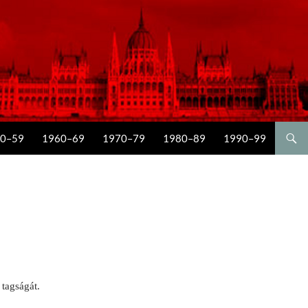
0–59
1960–69
1970–79
1980–89
1990–99
 tagságát.