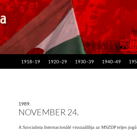
KILÉPÉS A TARTALOMBA
1918–19
1920–29
1930–39
1940–49
195
1989.
NOVEMBER 24.
A Szocialista Internacionálé visszaállítja az MSZDP teljes jogú