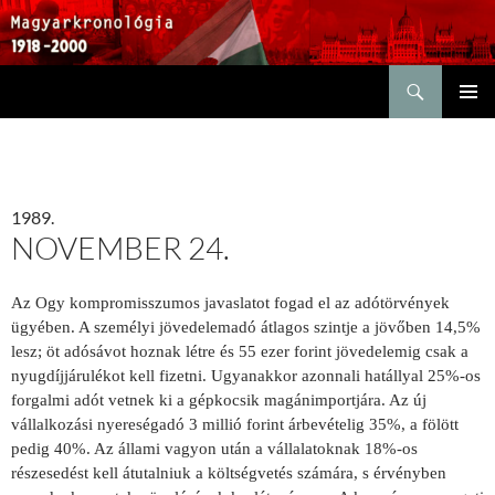
Keresés
KILÉPÉS
ELSŐDL
A
MENÜ
TARTALOMBA
1989.
NOVEMBER 24.
Az Ogy kompromisszumos javaslatot fogad el az adótörvények
ügyében. A személyi jövedelemadó átlagos szintje a jövőben 14,5%
lesz; öt adósávot hoznak létre és 55 ezer forint jövedelemig csak a
nyug­díjjárulékot kell fizetni. Ugyanakkor azonnali hatállyal 25%-os
forgalmi adót vetnek ki a gépko­csik magánimportjára. Az új
vállalkozási nyere­ségadó 3 millió forint árbevételig 35%, a fölött
pedig 40%. Az állami vagyon után a vállala­toknak 18%-os
részesedést kell átutalniuk a költségvetés számára, s érvényben