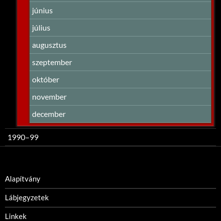
június
július
augusztus
szeptember
október
november
december
1990–99
Alapítvány
Lábjegyzetek
Linkek