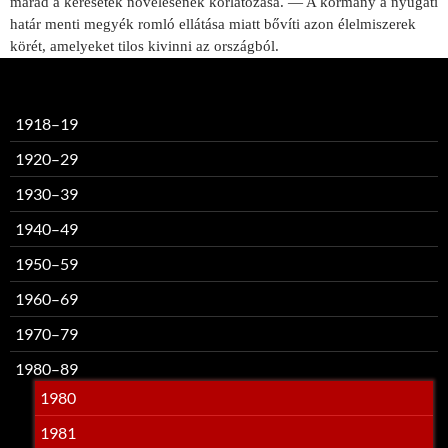
marad a ke­resetek növelésének korlátozása. — A kormány a nyugati
határ menti megyék romló ellátása miatt bővíti azon élelmiszerek
körét, amelyeket tilos kivinni az országból.
1918–19
1920–29
1930–39
1940–49
1950–59
1960–69
1970–79
1980–89
1980
1981