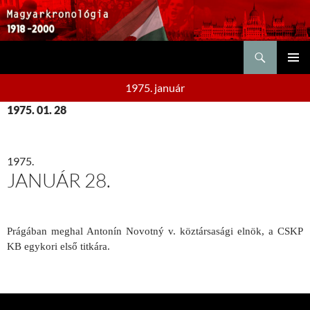
Keresés
KILÉPÉS
ELSŐDL
A
1975. január
MENÜ
TARTALOMBA
1975. 01. 28
1975.
JANUÁR 28.
Prágában meghal Antonín Novotný v. köztársasági elnök, a CSKP
KB egykori első titkára.