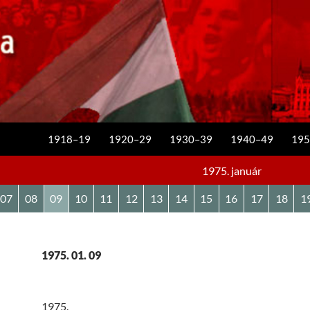
KILÉPÉS A TARTALOMBA
1918–19
1920–29
1930–39
1940–49
195
1975. január
07
08
09
10
11
12
13
14
15
16
17
18
1
1975. 01. 09
1975.