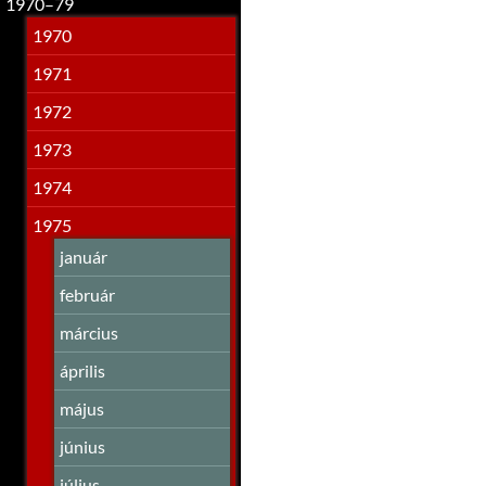
1970–79
1970
1971
1972
1973
1974
1975
január
február
március
április
május
június
július