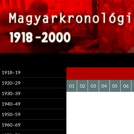
Keresés
1918–19
1920–29
01
02
03
04
05
06
1930–39
1940–49
1950–59
1960–69