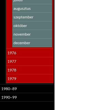
augusztus
szeptember
október
november
december
1976
1977
1978
1979
1980–89
1990–99