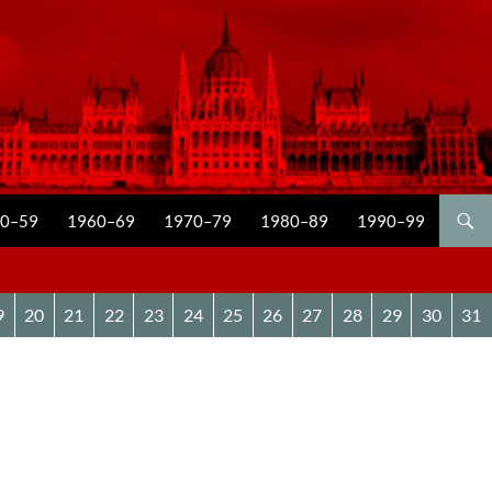
0–59
1960–69
1970–79
1980–89
1990–99
9
20
21
22
23
24
25
26
27
28
29
30
31