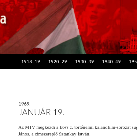
KILÉPÉS A TARTALOMBA
1918–19
1920–29
1930–39
1940–49
195
1969.
JANUÁR 19.
Az MTV megkezdi a
Bors
c. történelmi kalandfilm-sorozat s
János, a címszereplő Sztankay István.