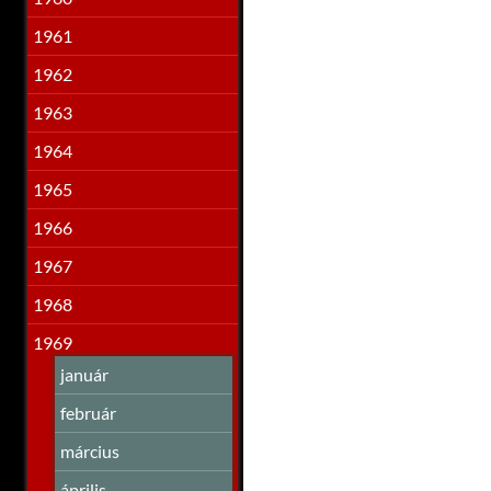
1961
1962
1963
1964
1965
1966
1967
1968
1969
január
február
március
április