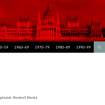
0–59
1960–69
1970–79
1980–89
1990–99
ugárzását. Rendező Herskó