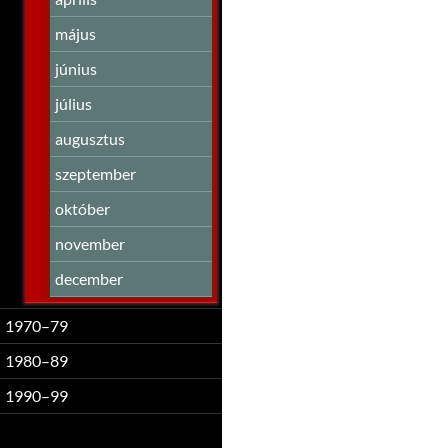
május
június
július
augusztus
szeptember
október
november
december
1970–79
1980–89
1990–99