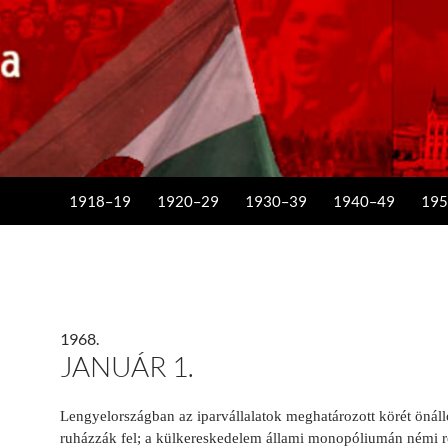
KILÉPÉS A TARTALOMBA
1918–19
1920–29
1930–39
1940–49
195
1968.
JANUÁR 1.
Lengyelországban az iparvállalatok meghatározott körét önáll
ruházzák fel; a külkereskedelem állami monopóliumán némi ré