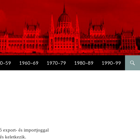
0–59
1960–69
1970–79
1980–89
1990–99
ó export- és importjoggal
s keletkezik.