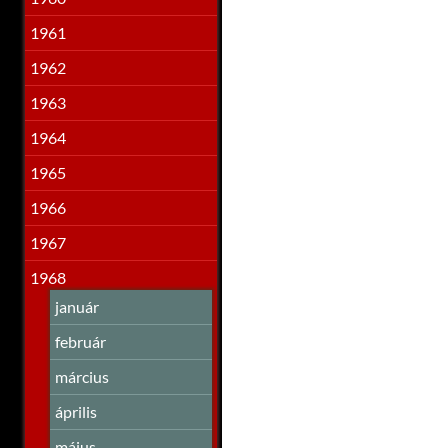
1961
1962
1963
1964
1965
1966
1967
1968
január
február
március
április
május