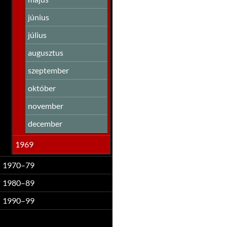
június
július
augusztus
szeptember
október
november
december
1969
1970–79
1980–89
1990–99