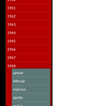
1961
1962
1963
1964
1965
1966
1967
1968
január
február
március
április
május