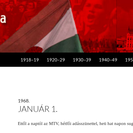
KILÉPÉS A TARTALOMBA
1918–19
1920–29
1930–39
1940–49
195
1968.
JANUÁR 1.
Ettől a naptól az MTV, hétfői adásszünettel, heti hat napon su