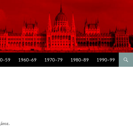
0–59
1960–69
1970–79
1980–89
1990–99
gároz.