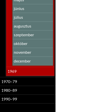
június
július
augusztus
szeptember
október
november
december
1969
1970–79
1980–89
1990–99