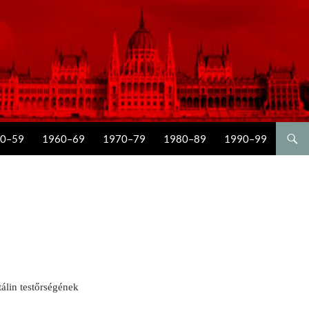
0–59
1960–69
1970–79
1980–89
1990–99
álin testőrségének