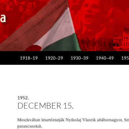
KILÉPÉS A TARTALOMBA
1918–19
1920–29
1930–39
1940–49
195
1952.
DECEMBER 15.
Moszkvában letartóztatják Nyikolaj Vlaszik altábornagyot, Szt
parancsnokát.