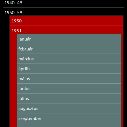
1940–49
1950–59
1950
1951
január
február
március
április
május
június
július
augusztus
szeptember