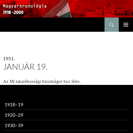
Keresés
KILÉPÉS
ELSŐDL
A
MENÜ
TARTALOMBA
1951.
JANUÁR 19.
Az Mt takarékossági bizottságot hoz létre.
1918–19
1920–29
1930–39